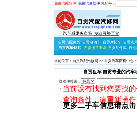
免费汽配软件
免费汽修软件
汽配号：
自贡汽配黄页
自贡电动车
自贡摩托车
自贡农
自贡汽车4S店
自贡违章查询
自贡配件库
自贡
当前位置：
自贡汽配汽修网
>>
自贡汽车商机中心
>
自贡租车 自贡专业的汽车
疑难件搜索：
当前没有找到您要找的
查询条件，请重新操作
更多二手车信息请点击