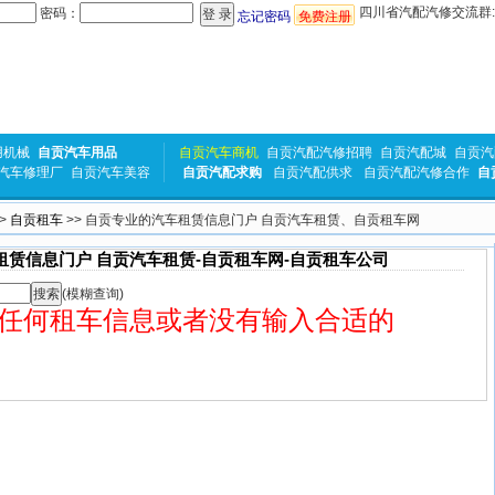
四川省汽配汽修交流群:31
密码：
忘记密码
免费注册
用机械
自贡汽车用品
自贡汽车商机
自贡汽配汽修招聘
自贡汽配城
自贡汽
汽车修理厂
自贡汽车美容
自贡汽配求购
自贡汽配供求
自贡汽配汽修合作
自
>
自贡租车
>> 自贡专业的汽车租赁信息门户 自贡汽车租赁、自贡租车网
租赁信息门户 自贡汽车租赁-自贡租车网-自贡租车公司
(模糊查询)
任何租车信息或者没有输入合适的