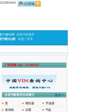
2903444
配汽修招商
自贡汽车租车
贡汽配QQ群
自贡二手车
广告招商 QQ：21398357
自贡汽配黄页目录索引
更多>>
泵
增压器
节油器
发动机
活塞
气缸