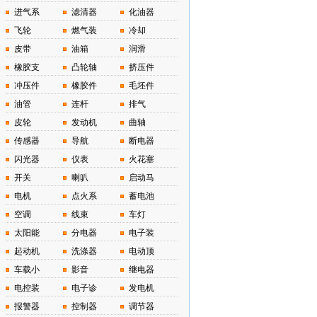
进气系
滤清器
化油器
飞轮
燃气装
冷却
皮带
油箱
润滑
橡胶支
凸轮轴
挤压件
冲压件
橡胶件
毛坯件
油管
连杆
排气
皮轮
发动机
曲轴
传感器
导航
断电器
闪光器
仪表
火花塞
开关
喇叭
启动马
电机
点火系
蓄电池
空调
线束
车灯
太阳能
分电器
电子装
起动机
洗涤器
电动顶
车载小
影音
继电器
电控装
电子诊
发电机
报警器
控制器
调节器