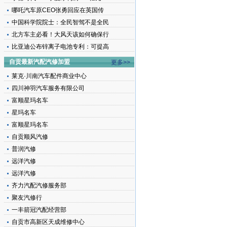
哪吒汽车原CEO张勇回应在英国传
中国科学院院士：全民智驾不是全民
北方车主必看！大风天该如何确保行
比亚迪公布锌离子电池专利：可提高
自贡最新汽配汽修加盟
更多>>
莱克·川南汽车配件商业中心
四川神羽汽车服务有限公司
富顺星玛名车
星玛名车
富顺星玛名车
自贡顺风汽修
普润汽修
远洋汽修
远洋汽修
齐力汽配汽修服务部
聚友汽修行
一丰箭冠汽配经营部
自贡市高新区天成维修中心