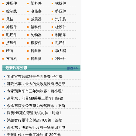
冲压件
塑料件
橡胶件
控制线
电热塞
挤压件
悬挂
减震器
汽车悬
冲压件
塑料件
橡胶件
毛坯件
制动器
制动系
挤压件
橡胶件
毛坯件
转向
转向器
动力辅
方向机
转向操
冲压件
最新汽车资讯
更多>>
零跑宣布智驾软件全面免费 已付费
哪吒汽车，最大的失败是没有把总部
专家预测车市三年淘汰赛：蔚小理“
余承东：问界M8采用三重车门解锁
余承东首次公布华为智驾理念：不断
腾势N9死亡弯道测试封神！时速1
鸿蒙智行累计交付超70万辆：连续
余承东：鸿蒙智行没有一辆车因为电
宁德时代：一季度净利润139亿元