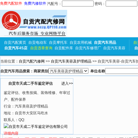
免费汽配软件
免费汽修软件
汽配号：
密码：
自贡汽配黄页
自贡电动车
自贡摩托车
自贡农用机械
自贡汽车用品
自
自贡汽车4S店
自贡违章查询
自贡配件库
自贡汽车修理厂
自贡汽车美容
自
当前位置：
自贡汽配汽修网
>>
自贡汽车美容及护理精品
>> 自贡汽车美容-自贡汽车
自贡汽车用品搜索：商家类别
单位名称
自贡市天成二手车鉴定评估
进入>>
鉴定评估、收售按揭、装饰维修、年审过
户、配件保养
行业：汽车美容及护理精品
地址：自贡市大安区马吃水
联系人：QQ:
详细内容