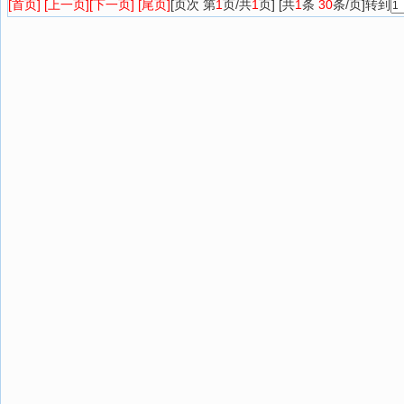
[首页] [上一页]
[下一页] [尾页]
[页次 第
1
页/共
1
页] [共
1
条
30
条/页]转到