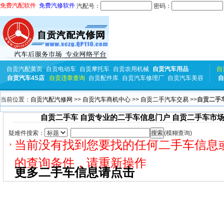
免费汽配软件
免费汽修软件
汽配号：
密码：
自贡汽配黄页
自贡电动车
自贡摩托车
自贡农用机械
自贡汽车用品
自
自贡汽车4S店
自贡违章查询
自贡配件库
自贡汽车修理厂
自贡汽车美容
自
当前位置：
自贡汽配汽修网
>>
自贡汽车商机中心
>>
自贡二手汽车交易
>>
自贡二手
自贡二手车 自贡专业的二手车信息门户 自贡二手车市场
疑难件搜索：
(模糊查询)
当前没有找到您要找的任何二手车信息
的查询条件，请重新操作
更多二手车信息请点击