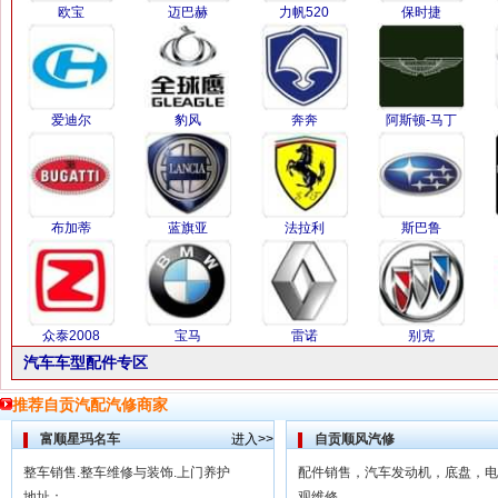
欧宝
迈巴赫
力帆520
保时捷
爱迪尔
豹风
奔奔
阿斯顿-马丁
布加蒂
蓝旗亚
法拉利
斯巴鲁
众泰2008
宝马
雷诺
别克
汽车车型配件专区
推荐自贡汽配汽修商家
富顺星玛名车
进入>>
自贡顺风汽修
整车销售.整车维修与装饰.上门养护
配件销售，汽车发动机，底盘，电
地址：
观维修