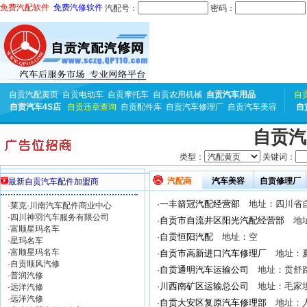
免费汽配软件
免费汽修软件
汽配号：
密码：
自贡汽配黄页
自贡电动车
自贡摩托车
自贡农用机械
自贡汽车用品
自
自贡汽车4S店
自贡违章查询
自贡配件库
自贡汽车修理厂
自贡汽车美容
自
自贡汽
类型：
关键词：
汽配商
汽车美容
自贡修理厂
最新自贡汽车配件加盟商
·
一丰箭冠汽配经营部
地址：四川省自
·
莱克·川南汽车配件商业中心
·
四川神羽汽车服务有限公司
·
自贡市自流井区阳光汽配经营部
地址
·
富顺星玛名车
·
自贡恒阳汽配
地址：空
·
星玛名车
·
富顺星玛名车
·
自贡市高新进口汽车修理厂
地址：
·
自贡顺风汽修
·
自贡通明汽车运输公司
地址：贡舒
·
普润汽修
·
川西南矿区运输总公司
地址：毛家
·
远洋汽修
·
远洋汽修
·
自贡大安区复原汽车修理部
地址：人