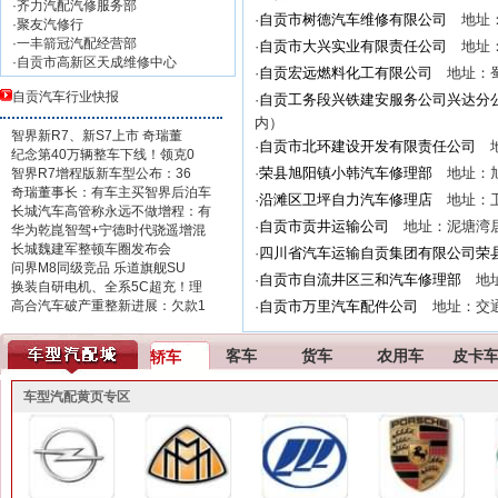
·
齐力汽配汽修服务部
·
自贡市树德汽车维修有限公司
地址：
·
聚友汽修行
·
一丰箭冠汽配经营部
·
自贡市大兴实业有限责任公司
地址：
·
自贡市高新区天成维修中心
·
自贡宏远燃料化工有限公司
地址：蜀
自贡汽车行业快报
·
自贡工务段兴铁建安服务公司兴达分
内）
智界新R7、新S7上市 奇瑞董
·
自贡市北环建设开发有限责任公司
地
纪念第40万辆整车下线！领克0
·
荣县旭阳镇小韩汽车修理部
地址：旭
智界R7增程版新车型公布：36
奇瑞董事长：有车主买智界后泊车
·
沿滩区卫坪自力汽车修理店
地址：卫
长城汽车高管称永远不做增程：有
·
自贡市贡井运输公司
地址：泥塘湾居
华为乾崑智驾+宁德时代骁遥增混
长城魏建军整顿车圈发布会
·
四川省汽车运输自贡集团有限公司荣
问界M8同级竞品 乐道旗舰SU
·
自贡市自流井区三和汽车修理部
地址
换装自研电机、全系5C超充！理
高合汽车破产重整新进展：欠款1
·
自贡市万里汽车配件公司
地址：交
客车
货车
农用车
皮卡
轿车
车型汽配黄页专区