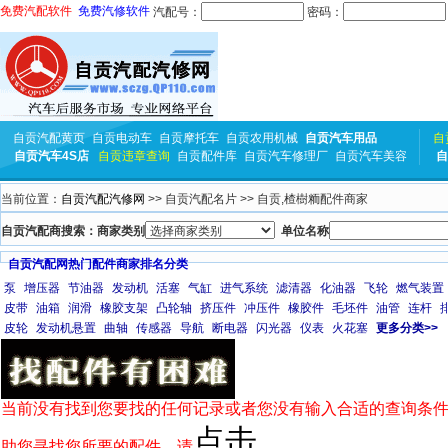
免费汽配软件
免费汽修软件
汽配号：
密码：
自贡汽配黄页
自贡电动车
自贡摩托车
自贡农用机械
自贡汽车用品
自
自贡汽车4S店
自贡违章查询
自贡配件库
自贡汽车修理厂
自贡汽车美容
自
当前位置：
自贡汽配汽修网
>> 自贡汽配名片 >> 自贡,楂樹粫配件商家
自贡汽配商搜索：商家类别
单位名称
自贡汽配网热门配件商家排名分类
泵
增压器
节油器
发动机
活塞
气缸
进气系统
滤清器
化油器
飞轮
燃气装置
皮带
油箱
润滑
橡胶支架
凸轮轴
挤压件
冲压件
橡胶件
毛坯件
油管
连杆
皮轮
发动机悬置
曲轴
传感器
导航
断电器
闪光器
仪表
火花塞
更多分类>>
当前没有找到您要找的任何记录或者您没有输入合适的查询条件
点击
助您寻找您所要的配件，请