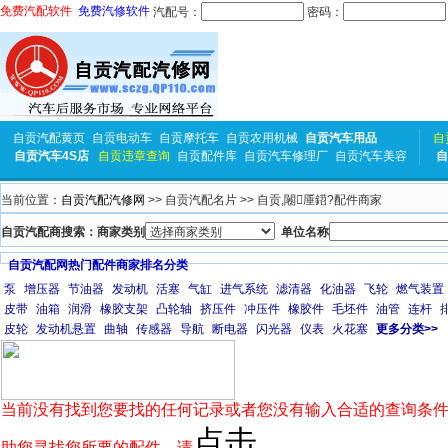
免费汽配软件
免费汽修软件
汽配号：
密码：
自贡汽配黄页
自贡电动车
自贡摩托车
自贡农用机械
自贡汽车用品
自
自贡汽车4S店
自贡违章查询
自贡配件库
自贡汽车修理厂
自贡汽车美容
自
当前位置：
自贡汽配汽修网
>> 自贡汽配名片 >> 自贡,闂厜鍣?配件商家
自贡汽配商搜索：商家类别
单位名称
自贡汽配网热门配件商家排名分类
泵
增压器
节油器
发动机
活塞
气缸
进气系统
滤清器
化油器
飞轮
燃气装置
皮带
油箱
润滑
橡胶支架
凸轮轴
挤压件
冲压件
橡胶件
毛坯件
油管
连杆
皮轮
发动机悬置
曲轴
传感器
导航
断电器
闪光器
仪表
火花塞
更多分类>>
当前没有找到您要找的任何记录或者您没有输入合适的查询条件
点击
助您寻找您所要的配件，请