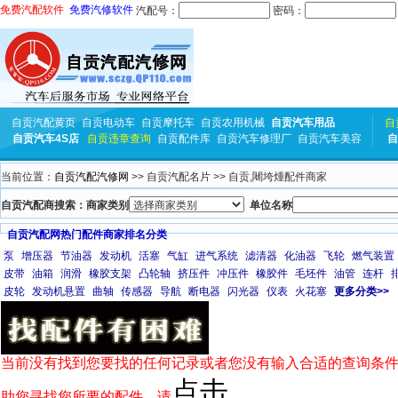
免费汽配软件
免费汽修软件
汽配号：
密码：
自贡汽配黄页
自贡电动车
自贡摩托车
自贡农用机械
自贡汽车用品
自
自贡汽车4S店
自贡违章查询
自贡配件库
自贡汽车修理厂
自贡汽车美容
自
当前位置：
自贡汽配汽修网
>> 自贡汽配名片 >> 自贡,闀垮煄配件商家
自贡汽配商搜索：商家类别
单位名称
自贡汽配网热门配件商家排名分类
泵
增压器
节油器
发动机
活塞
气缸
进气系统
滤清器
化油器
飞轮
燃气装置
皮带
油箱
润滑
橡胶支架
凸轮轴
挤压件
冲压件
橡胶件
毛坯件
油管
连杆
皮轮
发动机悬置
曲轴
传感器
导航
断电器
闪光器
仪表
火花塞
更多分类>>
当前没有找到您要找的任何记录或者您没有输入合适的查询条件
点击
助您寻找您所要的配件，请