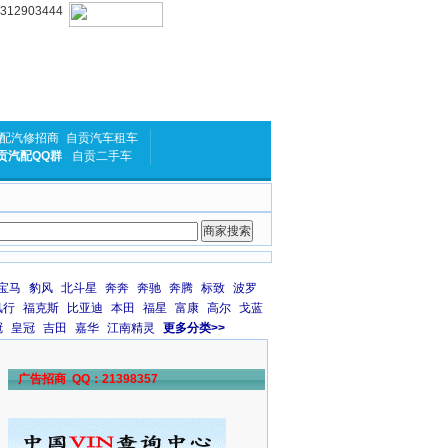
2903444
配汽修招商
自贡汽车租车
贡汽配QQ群
自贡二手车
宝马
豹风
北斗星
奔奔
奔驰
奔腾
标致
波罗
风行
福克斯
比亚迪
本田
福星
富康
高尔
戈蓝
冠
皇冠
吉田
嘉华
江南精灵
更多分类>>
广告招商 QQ：21398357