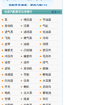
自贡汽配黄页目录索引
更多>>
泵
增压器
节油器
发动机
活塞
气缸
进气系
滤清器
化油器
飞轮
燃气装
冷却
皮带
油箱
润滑
橡胶支
凸轮轴
挤压件
冲压件
橡胶件
毛坯件
油管
连杆
排气
皮轮
发动机
曲轴
传感器
导航
断电器
闪光器
仪表
火花塞
开关
喇叭
启动马
电机
点火系
蓄电池
空调
线束
车灯