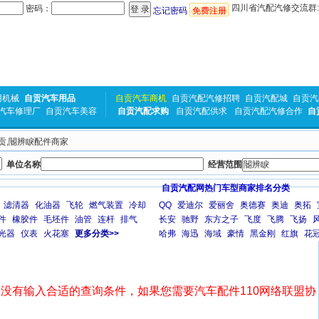
四川省汽配汽修交流群:31
密码：
忘记密码
免费注册
用机械
自贡汽车用品
自贡汽车商机
自贡汽配汽修招聘
自贡汽配城
自贡汽
汽车修理厂
自贡汽车美容
自贡汽配求购
自贡汽配供求
自贡汽配汽修合作
自
自贡,閽辨睙配件商家
单位名称
经营范围
自贡汽配网热门车型商家排名分类
滤清器
化油器
飞轮
燃气装置
冷却
QQ
爱迪尔
爱丽舍
奥德赛
奥迪
奥拓
件
橡胶件
毛坯件
油管
连杆
排气
长安
驰野
东方之子
飞度
飞腾
飞扬
光器
仪表
火花塞
更多分类>>
哈弗
海迅
海域
豪情
黑金刚
红旗
花
没有输入合适的查询条件，如果您需要汽车配件110网络联盟协