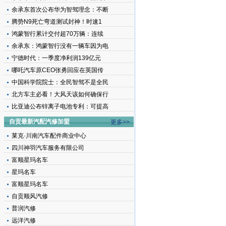
余承东首次公布华为智驾理念：不断
腾势N9死亡弯道测试封神！时速1
鸿蒙智行累计交付超70万辆：连续
余承东：鸿蒙智行没有一辆车因为电
宁德时代：一季度净利润139亿元
哪吒汽车原CEO张勇回应在英国传
中国科学院院士：全民智驾不是全民
北方车主必看！大风天该如何确保行
比亚迪公布锌离子电池专利：可提高
自贡最新汽配汽修加盟
更多>>
莱克·川南汽车配件商业中心
四川神羽汽车服务有限公司
富顺星玛名车
星玛名车
富顺星玛名车
自贡顺风汽修
普润汽修
远洋汽修