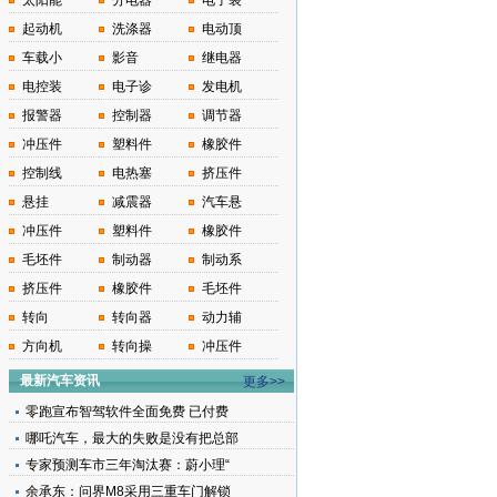
太阳能
分电器
电子装
起动机
洗涤器
电动顶
车载小
影音
继电器
电控装
电子诊
发电机
报警器
控制器
调节器
冲压件
塑料件
橡胶件
控制线
电热塞
挤压件
悬挂
减震器
汽车悬
冲压件
塑料件
橡胶件
毛坯件
制动器
制动系
挤压件
橡胶件
毛坯件
转向
转向器
动力辅
方向机
转向操
冲压件
最新汽车资讯
更多>>
零跑宣布智驾软件全面免费 已付费
哪吒汽车，最大的失败是没有把总部
专家预测车市三年淘汰赛：蔚小理“
余承东：问界M8采用三重车门解锁