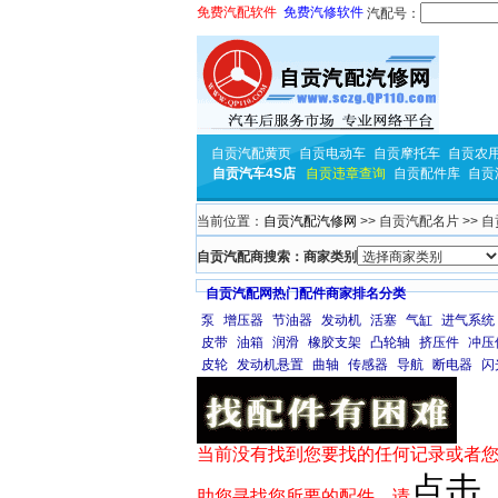
免费汽配软件
免费汽修软件
汽配号：
自贡汽配黄页
自贡电动车
自贡摩托车
自贡农
自贡汽车4S店
自贡违章查询
自贡配件库
自贡
当前位置：
自贡汽配汽修网
>> 自贡汽配名片 >> 
自贡汽配商搜索：商家类别
自贡汽配网热门配件商家排名分类
泵
增压器
节油器
发动机
活塞
气缸
进气系统
皮带
油箱
润滑
橡胶支架
凸轮轴
挤压件
冲压
皮轮
发动机悬置
曲轴
传感器
导航
断电器
闪
当前没有找到您要找的任何记录或者您
点击
助您寻找您所要的配件，请