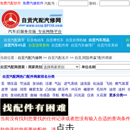
免费汽配软件
免费汽修软件
汽配号：
密码：
自贡汽配黄页
自贡电动车
自贡摩托车
自贡农用机械
自贡汽车用品
自
自贡汽车4S店
自贡违章查询
自贡配件库
自贡汽车修理厂
自贡汽车美容
自
当前位置：
自贡汽配汽修网
>> 自贡汽配名片 >> 自贡,閲戠帇瀛?配件商家
自贡汽配商搜索：商家类别
单位名称
自贡汽配网热门配件商家排名分类
泵
增压器
节油器
发动机
活塞
气缸
进气系统
滤清器
化油器
飞轮
燃气装置
皮带
油箱
润滑
橡胶支架
凸轮轴
挤压件
冲压件
橡胶件
毛坯件
油管
连杆
皮轮
发动机悬置
曲轴
传感器
导航
断电器
闪光器
仪表
火花塞
更多分类>>
当前没有找到您要找的任何记录或者您没有输入合适的查询条件
点击
助您寻找您所要的配件，请