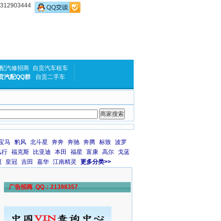
2903444
配汽修招商
自贡汽车租车
贡汽配QQ群
自贡二手车
宝马
豹风
北斗星
奔奔
奔驰
奔腾
标致
波罗
风行
福克斯
比亚迪
本田
福星
富康
高尔
戈蓝
冠
皇冠
吉田
嘉华
江南精灵
更多分类>>
广告招商 QQ：21398357