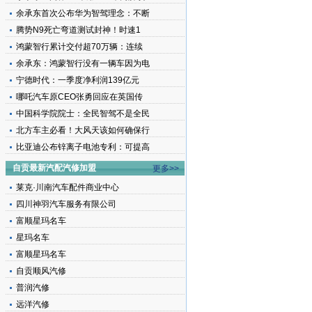
余承东首次公布华为智驾理念：不断
腾势N9死亡弯道测试封神！时速1
鸿蒙智行累计交付超70万辆：连续
余承东：鸿蒙智行没有一辆车因为电
宁德时代：一季度净利润139亿元
哪吒汽车原CEO张勇回应在英国传
中国科学院院士：全民智驾不是全民
北方车主必看！大风天该如何确保行
比亚迪公布锌离子电池专利：可提高
自贡最新汽配汽修加盟
更多>>
莱克·川南汽车配件商业中心
四川神羽汽车服务有限公司
富顺星玛名车
星玛名车
富顺星玛名车
自贡顺风汽修
普润汽修
远洋汽修