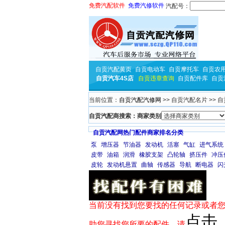
免费汽配软件
免费汽修软件
汽配号：
自贡汽配黄页
自贡电动车
自贡摩托车
自贡农
自贡汽车4S店
自贡违章查询
自贡配件库
自贡
当前位置：
自贡汽配汽修网
>> 自贡汽配名片 >> 
自贡汽配商搜索：商家类别
自贡汽配网热门配件商家排名分类
泵
增压器
节油器
发动机
活塞
气缸
进气系统
皮带
油箱
润滑
橡胶支架
凸轮轴
挤压件
冲压
皮轮
发动机悬置
曲轴
传感器
导航
断电器
闪
当前没有找到您要找的任何记录或者您
点击
助您寻找您所要的配件，请