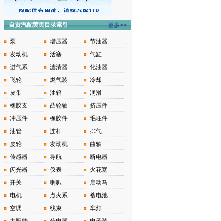
自贡汽配黄页目录索引
更多>>
泵
增压器
节油器
发动机
活塞
气缸
进气系
滤清器
化油器
飞轮
燃气装
冷却
皮带
油箱
润滑
橡胶支
凸轮轴
挤压件
冲压件
橡胶件
毛坯件
油管
连杆
排气
皮轮
发动机
曲轴
传感器
导航
断电器
闪光器
仪表
火花塞
开关
喇叭
启动马
电机
点火系
蓄电池
空调
线束
车灯