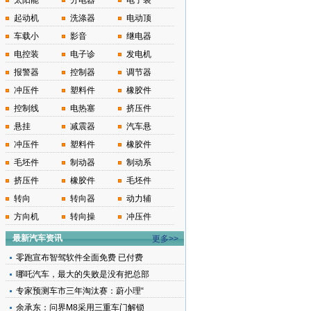
太阳能
分电器
电子装
起动机
洗涤器
电动顶
车载小
影音
继电器
电控装
电子诊
发电机
报警器
控制器
调节器
冲压件
塑料件
橡胶件
控制线
电热塞
挤压件
悬挂
减震器
汽车悬
冲压件
塑料件
橡胶件
毛坯件
制动器
制动系
挤压件
橡胶件
毛坯件
转向
转向器
动力辅
方向机
转向操
冲压件
最新汽车资讯
更多>>
零跑宣布智驾软件全面免费 已付费
哪吒汽车，最大的失败是没有把总部
专家预测车市三年淘汰赛：蔚小理“
余承东：问界M8采用三重车门解锁