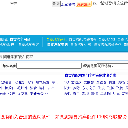
四川省汽配汽修交流群:31
密码：
忘记密码
免费注册
用机械
自贡汽车用品
自贡汽车商机
自贡汽配汽修招聘
自贡汽配城
自贡汽
汽车修理厂
自贡汽车美容
自贡汽配求购
自贡汽配供求
自贡汽配汽修合作
自
自贡,閫熸淳濂?配件商家
单位名称
经营范围
自贡汽配网热门车型商家排名分类
滤清器
化油器
飞轮
燃气装置
冷却
QQ
爱迪尔
爱丽舍
奥德赛
奥迪
奥拓
件
橡胶件
毛坯件
油管
连杆
排气
长安
驰野
东方之子
飞度
飞腾
飞扬
光器
仪表
火花塞
更多分类>>
哈弗
海迅
海域
豪情
黑金刚
红旗
花
没有输入合适的查询条件，如果您需要汽车配件110网络联盟协