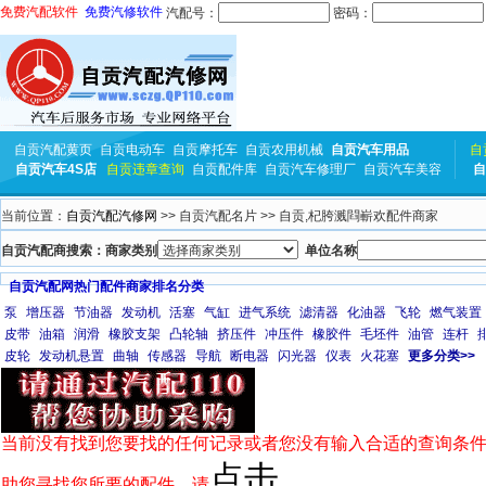
免费汽配软件
免费汽修软件
汽配号：
密码：
自贡汽配黄页
自贡电动车
自贡摩托车
自贡农用机械
自贡汽车用品
自
自贡汽车4S店
自贡违章查询
自贡配件库
自贡汽车修理厂
自贡汽车美容
自
当前位置：
自贡汽配汽修网
>> 自贡汽配名片 >> 自贡,杞胯溅閰嶄欢配件商家
自贡汽配商搜索：商家类别
单位名称
自贡汽配网热门配件商家排名分类
泵
增压器
节油器
发动机
活塞
气缸
进气系统
滤清器
化油器
飞轮
燃气装置
皮带
油箱
润滑
橡胶支架
凸轮轴
挤压件
冲压件
橡胶件
毛坯件
油管
连杆
皮轮
发动机悬置
曲轴
传感器
导航
断电器
闪光器
仪表
火花塞
更多分类>>
当前没有找到您要找的任何记录或者您没有输入合适的查询条件
点击
助您寻找您所要的配件，请