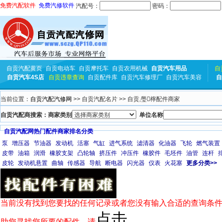
免费汽配软件
免费汽修软件
汽配号：
密码：
自贡汽配黄页
自贡电动车
自贡摩托车
自贡农用机械
自贡汽车用品
自
自贡汽车4S店
自贡违章查询
自贡配件库
自贡汽车修理厂
自贡汽车美容
自
当前位置：
自贡汽配汽修网
>> 自贡汽配名片 >> 自贡,璺檸配件商家
自贡汽配商搜索：商家类别
单位名称
自贡汽配网热门配件商家排名分类
泵
增压器
节油器
发动机
活塞
气缸
进气系统
滤清器
化油器
飞轮
燃气装置
皮带
油箱
润滑
橡胶支架
凸轮轴
挤压件
冲压件
橡胶件
毛坯件
油管
连杆
皮轮
发动机悬置
曲轴
传感器
导航
断电器
闪光器
仪表
火花塞
更多分类>>
当前没有找到您要找的任何记录或者您没有输入合适的查询条件
点击
助您寻找您所要的配件，请