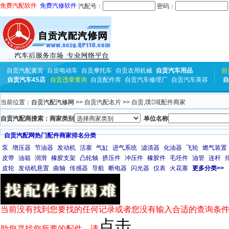
免费汽配软件
免费汽修软件
汽配号：
密码：
自贡汽配黄页
自贡电动车
自贡摩托车
自贡农用机械
自贡汽车用品
自
自贡汽车4S店
自贡违章查询
自贡配件库
自贡汽车修理厂
自贡汽车美容
自
当前位置：
自贡汽配汽修网
>> 自贡汽配名片 >> 自贡,璞埖配件商家
自贡汽配商搜索：商家类别
单位名称
自贡汽配网热门配件商家排名分类
泵
增压器
节油器
发动机
活塞
气缸
进气系统
滤清器
化油器
飞轮
燃气装置
皮带
油箱
润滑
橡胶支架
凸轮轴
挤压件
冲压件
橡胶件
毛坯件
油管
连杆
皮轮
发动机悬置
曲轴
传感器
导航
断电器
闪光器
仪表
火花塞
更多分类>>
当前没有找到您要找的任何记录或者您没有输入合适的查询条件
点击
助您寻找您所要的配件，请