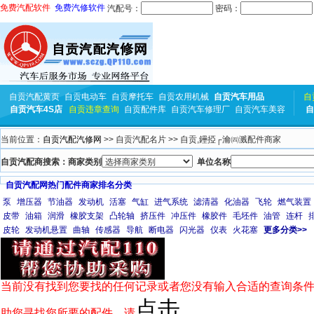
免费汽配软件
免费汽修软件
汽配号：
密码：
自贡汽配黄页
自贡电动车
自贡摩托车
自贡农用机械
自贡汽车用品
自
自贡汽车4S店
自贡违章查询
自贡配件库
自贡汽车修理厂
自贡汽车美容
自
当前位置：
自贡汽配汽修网
>> 自贡汽配名片 >> 自贡,鑸掗┌瀹㈣溅配件商家
自贡汽配商搜索：商家类别
单位名称
自贡汽配网热门配件商家排名分类
泵
增压器
节油器
发动机
活塞
气缸
进气系统
滤清器
化油器
飞轮
燃气装置
皮带
油箱
润滑
橡胶支架
凸轮轴
挤压件
冲压件
橡胶件
毛坯件
油管
连杆
皮轮
发动机悬置
曲轴
传感器
导航
断电器
闪光器
仪表
火花塞
更多分类>>
当前没有找到您要找的任何记录或者您没有输入合适的查询条件
点击
助您寻找您所要的配件，请