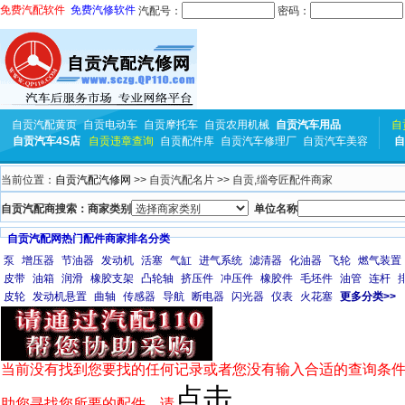
免费汽配软件
免费汽修软件
汽配号：
密码：
自贡汽配黄页
自贡电动车
自贡摩托车
自贡农用机械
自贡汽车用品
自
自贡汽车4S店
自贡违章查询
自贡配件库
自贡汽车修理厂
自贡汽车美容
自
当前位置：
自贡汽配汽修网
>> 自贡汽配名片 >> 自贡,缁夸匠配件商家
自贡汽配商搜索：商家类别
单位名称
自贡汽配网热门配件商家排名分类
泵
增压器
节油器
发动机
活塞
气缸
进气系统
滤清器
化油器
飞轮
燃气装置
皮带
油箱
润滑
橡胶支架
凸轮轴
挤压件
冲压件
橡胶件
毛坯件
油管
连杆
皮轮
发动机悬置
曲轴
传感器
导航
断电器
闪光器
仪表
火花塞
更多分类>>
当前没有找到您要找的任何记录或者您没有输入合适的查询条件
点击
助您寻找您所要的配件，请