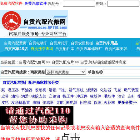
免费汽配软件
免费汽修软件
汽配号：
密码：
自贡汽配黄页
自贡电动车
自贡摩托车
自贡农用机械
自贡汽车用品
自
自贡汽车4S店
自贡违章查询
自贡配件库
自贡汽车修理厂
自贡汽车美容
自
当前位置：
自贡汽配汽修网
>> 自贡汽配名片 >> 自贡,绔炶禌姹借溅配件商家
自贡汽配商搜索：商家类别
单位名称
自贡汽配网热门配件商家排名分类
泵
增压器
节油器
发动机
活塞
气缸
进气系统
滤清器
化油器
飞轮
燃气装置
皮带
油箱
润滑
橡胶支架
凸轮轴
挤压件
冲压件
橡胶件
毛坯件
油管
连杆
皮轮
发动机悬置
曲轴
传感器
导航
断电器
闪光器
仪表
火花塞
更多分类>>
当前没有找到您要找的任何记录或者您没有输入合适的查询条件
点击
助您寻找您所要的配件，请