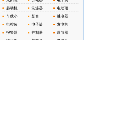
太阳能
分电器
电子装
起动机
洗涤器
电动顶
车载小
影音
继电器
电控装
电子诊
发电机
报警器
控制器
调节器
冲压件
塑料件
橡胶件
控制线
电热塞
挤压件
悬挂
减震器
汽车悬
冲压件
塑料件
橡胶件
毛坯件
制动器
制动系
挤压件
橡胶件
毛坯件
转向
转向器
动力辅
方向机
转向操
冲压件
最新汽车资讯
更多>>
零跑宣布智驾软件全面免费 已付费
哪吒汽车，最大的失败是没有把总部
专家预测车市三年淘汰赛：蔚小理“
余承东：问界M8采用三重车门解锁