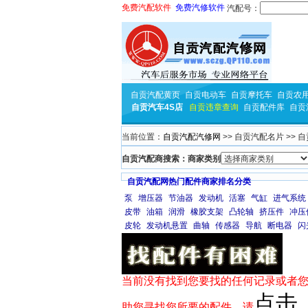
免费汽配软件
免费汽修软件
汽配号：
自贡汽配黄页
自贡电动车
自贡摩托车
自贡农
自贡汽车4S店
自贡违章查询
自贡配件库
自贡
当前位置：
自贡汽配汽修网
>> 自贡汽配名片 >> 
自贡汽配商搜索：商家类别
自贡汽配网热门配件商家排名分类
泵
增压器
节油器
发动机
活塞
气缸
进气系统
皮带
油箱
润滑
橡胶支架
凸轮轴
挤压件
冲压
皮轮
发动机悬置
曲轴
传感器
导航
断电器
闪
当前没有找到您要找的任何记录或者您
点击
助您寻找您所要的配件，请