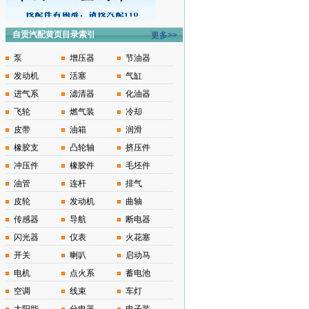
自贡汽配黄页目录索引
更多>>
泵
增压器
节油器
发动机
活塞
气缸
进气系
滤清器
化油器
飞轮
燃气装
冷却
皮带
油箱
润滑
橡胶支
凸轮轴
挤压件
冲压件
橡胶件
毛坯件
油管
连杆
排气
皮轮
发动机
曲轴
传感器
导航
断电器
闪光器
仪表
火花塞
开关
喇叭
启动马
电机
点火系
蓄电池
空调
线束
车灯