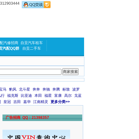
2903444
配汽修招商
自贡汽车租车
贡汽配QQ群
自贡二手车
宝马
豹风
北斗星
奔奔
奔驰
奔腾
标致
波罗
风行
福克斯
比亚迪
本田
福星
富康
高尔
戈蓝
冠
皇冠
吉田
嘉华
江南精灵
更多分类>>
广告招商 QQ：21398357