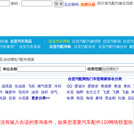
四川省汽配汽修交流群:31
密码：
忘记密码
免费注册
用机械
自贡汽车用品
自贡汽车商机
自贡汽配汽修招聘
自贡汽配城
自贡汽
汽车修理厂
自贡汽车美容
自贡汽配求购
自贡汽配供求
自贡汽配汽修合作
自
自贡,绐佸嚮杞?配件商家
单位名称
经营范围
自贡汽配网热门车型商家排名分类
滤清器
化油器
飞轮
燃气装置
冷却
QQ
爱迪尔
爱丽舍
奥德赛
奥迪
奥拓
件
橡胶件
毛坯件
油管
连杆
排气
长安
驰野
东方之子
飞度
飞腾
飞扬
光器
仪表
火花塞
更多分类>>
哈弗
海迅
海域
豪情
黑金刚
红旗
花
没有输入合适的查询条件，如果您需要汽车配件110网络联盟协