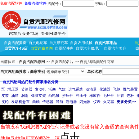
免费汽配软件
免费汽修软件
汽配号：
密码：
自贡汽配黄页
自贡电动车
自贡摩托车
自贡农用机械
自贡汽车用品
自
自贡汽车4S店
自贡违章查询
自贡配件库
自贡汽车修理厂
自贡汽车美容
自
当前位置：
自贡汽配汽修网
>> 自贡汽配名片 >> 自贡,绌鸿皟配件商家
自贡汽配商搜索：商家类别
单位名称
自贡汽配网热门配件商家排名分类
泵
增压器
节油器
发动机
活塞
气缸
进气系统
滤清器
化油器
飞轮
燃气装置
皮带
油箱
润滑
橡胶支架
凸轮轴
挤压件
冲压件
橡胶件
毛坯件
油管
连杆
皮轮
发动机悬置
曲轴
传感器
导航
断电器
闪光器
仪表
火花塞
更多分类>>
当前没有找到您要找的任何记录或者您没有输入合适的查询条件
点击
助您寻找您所要的配件，请