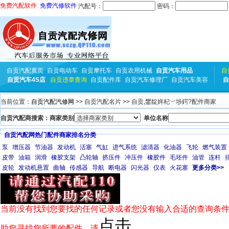
免费汽配软件
免费汽修软件
汽配号：
密码：
自贡汽配黄页
自贡电动车
自贡摩托车
自贡农用机械
自贡汽车用品
自
自贡汽车4S店
自贡违章查询
自贡配件库
自贡汽车修理厂
自贡汽车美容
自
当前位置：
自贡汽配汽修网
>> 自贡汽配名片 >> 自贡,鐢靛姩杞﹀埗鍔?配件商家
自贡汽配商搜索：商家类别
单位名称
自贡汽配网热门配件商家排名分类
泵
增压器
节油器
发动机
活塞
气缸
进气系统
滤清器
化油器
飞轮
燃气装置
皮带
油箱
润滑
橡胶支架
凸轮轴
挤压件
冲压件
橡胶件
毛坯件
油管
连杆
皮轮
发动机悬置
曲轴
传感器
导航
断电器
闪光器
仪表
火花塞
更多分类>>
当前没有找到您要找的任何记录或者您没有输入合适的查询条件
点击
助您寻找您所要的配件，请