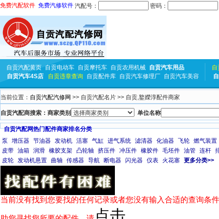
免费汽配软件
免费汽修软件
汽配号：
密码：
自贡汽配黄页
自贡电动车
自贡摩托车
自贡农用机械
自贡汽车用品
自
自贡汽车4S店
自贡违章查询
自贡配件库
自贡汽车修理厂
自贡汽车美容
自
当前位置：
自贡汽配汽修网
>> 自贡汽配名片 >> 自贡,鐜嬫淳配件商家
自贡汽配商搜索：商家类别
单位名称
自贡汽配网热门配件商家排名分类
泵
增压器
节油器
发动机
活塞
气缸
进气系统
滤清器
化油器
飞轮
燃气装置
皮带
油箱
润滑
橡胶支架
凸轮轴
挤压件
冲压件
橡胶件
毛坯件
油管
连杆
皮轮
发动机悬置
曲轴
传感器
导航
断电器
闪光器
仪表
火花塞
更多分类>>
当前没有找到您要找的任何记录或者您没有输入合适的查询条件
点击
助您寻找您所要的配件，请