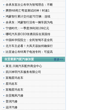
余承东首次公布华为智驾理念：不断
腾势N9死亡弯道测试封神！时速1
鸿蒙智行累计交付超70万辆：连续
余承东：鸿蒙智行没有一辆车因为电
宁德时代：一季度净利润139亿元
哪吒汽车原CEO张勇回应在英国传
中国科学院院士：全民智驾不是全民
北方车主必看！大风天该如何确保行
比亚迪公布锌离子电池专利：可提高
自贡最新汽配汽修加盟
更多>>
莱克·川南汽车配件商业中心
四川神羽汽车服务有限公司
富顺星玛名车
星玛名车
富顺星玛名车
自贡顺风汽修
普润汽修
远洋汽修