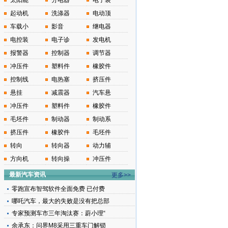
太阳能
分电器
电子装
起动机
洗涤器
电动顶
车载小
影音
继电器
电控装
电子诊
发电机
报警器
控制器
调节器
冲压件
塑料件
橡胶件
控制线
电热塞
挤压件
悬挂
减震器
汽车悬
冲压件
塑料件
橡胶件
毛坯件
制动器
制动系
挤压件
橡胶件
毛坯件
转向
转向器
动力辅
方向机
转向操
冲压件
最新汽车资讯
更多>>
零跑宣布智驾软件全面免费 已付费
哪吒汽车，最大的失败是没有把总部
专家预测车市三年淘汰赛：蔚小理“
余承东：问界M8采用三重车门解锁