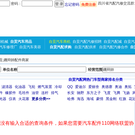
四川省汽配汽修交流群:31
密码：
忘记密码
免费注册
用机械
自贡汽车用品
自贡汽车商机
自贡汽配汽修招聘
自贡汽配城
自贡汽
汽车修理厂
自贡汽车美容
自贡汽配求购
自贡汽配供求
自贡汽配汽修合作
自
自贡,鐖辩帥配件商家
单位名称
经营范围
自贡汽配网热门车型商家排名分类
滤清器
化油器
飞轮
燃气装置
冷却
QQ
爱迪尔
爱丽舍
奥德赛
奥迪
奥拓
件
橡胶件
毛坯件
油管
连杆
排气
长安
驰野
东方之子
飞度
飞腾
飞扬
光器
仪表
火花塞
更多分类>>
哈弗
海迅
海域
豪情
黑金刚
红旗
花
没有输入合适的查询条件，如果您需要汽车配件110网络联盟协