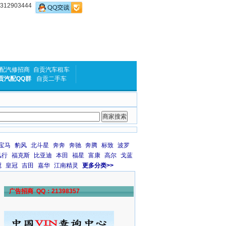
2903444
配汽修招商
自贡汽车租车
贡汽配QQ群
自贡二手车
宝马
豹风
北斗星
奔奔
奔驰
奔腾
标致
波罗
风行
福克斯
比亚迪
本田
福星
富康
高尔
戈蓝
冠
皇冠
吉田
嘉华
江南精灵
更多分类>>
广告招商 QQ：21398357