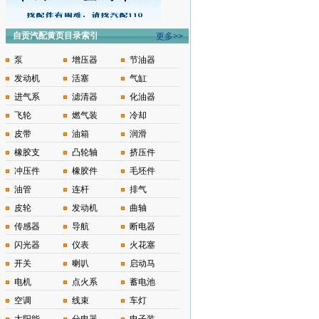
自贡汽配黄页目录索引
更多>>
泵
增压器
节油器
发动机
活塞
气缸
进气系
滤清器
化油器
飞轮
燃气装
冷却
皮带
油箱
润滑
橡胶支
凸轮轴
挤压件
冲压件
橡胶件
毛坯件
油管
连杆
排气
皮轮
发动机
曲轴
传感器
导航
断电器
闪光器
仪表
火花塞
开关
喇叭
启动马
电机
点火系
蓄电池
空调
线束
车灯