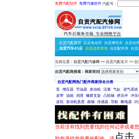
免费汽配软件
免费汽修软件
汽配号：
自贡汽配黄页
自贡电动车
自贡摩托车
自贡农
自贡汽车4S店
自贡违章查询
自贡配件库
自贡
当前位置：
自贡汽配汽修网
>> 自贡汽配名片 >> 
自贡汽配商搜索：商家类别
自贡汽配网热门配件商家排名分类
泵
增压器
节油器
发动机
活塞
气缸
进气系统
皮带
油箱
润滑
橡胶支架
凸轮轴
挤压件
冲压
皮轮
发动机悬置
曲轴
传感器
导航
断电器
闪
当前没有找到您要找的任何记录或者您
点击
助您寻找您所要的配件，请