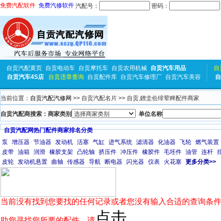
免费汽配软件
免费汽修软件
汽配号：
密码：
自贡汽配黄页
自贡电动车
自贡摩托车
自贡农用机械
自贡汽车用品
自
自贡汽车4S店
自贡违章查询
自贡配件库
自贡汽车修理厂
自贡汽车美容
自
当前位置：
自贡汽配汽修网
>> 自贡汽配名片 >> 自贡,鐐圭伀绯荤粺配件商家
自贡汽配商搜索：商家类别
单位名称
自贡汽配网热门配件商家排名分类
泵
增压器
节油器
发动机
活塞
气缸
进气系统
滤清器
化油器
飞轮
燃气装置
皮带
油箱
润滑
橡胶支架
凸轮轴
挤压件
冲压件
橡胶件
毛坯件
油管
连杆
皮轮
发动机悬置
曲轴
传感器
导航
断电器
闪光器
仪表
火花塞
更多分类>>
当前没有找到您要找的任何记录或者您没有输入合适的查询条件
点击
助您寻找您所要的配件，请