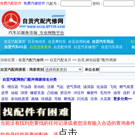
免费汽配软件
免费汽修软件
汽配号：
密码：
自贡汽配黄页
自贡电动车
自贡摩托车
自贡农用机械
自贡汽车用品
自
自贡汽车4S店
自贡违章查询
自贡配件库
自贡汽车修理厂
自贡汽车美容
自
当前位置：
自贡汽配汽修网
>> 自贡汽配名片 >> 自贡,婢虫煰鐜?配件商家
自贡汽配商搜索：商家类别
单位名称
自贡汽配网热门配件商家排名分类
泵
增压器
节油器
发动机
活塞
气缸
进气系统
滤清器
化油器
飞轮
燃气装置
皮带
油箱
润滑
橡胶支架
凸轮轴
挤压件
冲压件
橡胶件
毛坯件
油管
连杆
皮轮
发动机悬置
曲轴
传感器
导航
断电器
闪光器
仪表
火花塞
更多分类>>
当前没有找到您要找的任何记录或者您没有输入合适的查询条件
点击
助您寻找您所要的配件，请