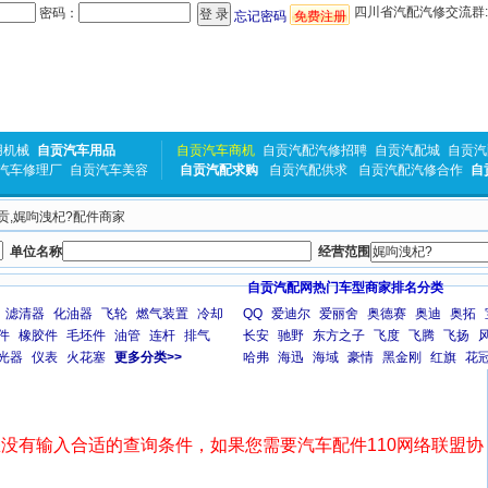
四川省汽配汽修交流群:31
密码：
忘记密码
免费注册
用机械
自贡汽车用品
自贡汽车商机
自贡汽配汽修招聘
自贡汽配城
自贡汽
汽车修理厂
自贡汽车美容
自贡汽配求购
自贡汽配供求
自贡汽配汽修合作
自
自贡,娓呴洩杞?配件商家
单位名称
经营范围
自贡汽配网热门车型商家排名分类
滤清器
化油器
飞轮
燃气装置
冷却
QQ
爱迪尔
爱丽舍
奥德赛
奥迪
奥拓
件
橡胶件
毛坯件
油管
连杆
排气
长安
驰野
东方之子
飞度
飞腾
飞扬
光器
仪表
火花塞
更多分类>>
哈弗
海迅
海域
豪情
黑金刚
红旗
花
没有输入合适的查询条件，如果您需要汽车配件110网络联盟协