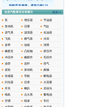
自贡汽配黄页目录索引
更多>>
泵
增压器
节油器
发动机
活塞
气缸
进气系
滤清器
化油器
飞轮
燃气装
冷却
皮带
油箱
润滑
橡胶支
凸轮轴
挤压件
冲压件
橡胶件
毛坯件
油管
连杆
排气
皮轮
发动机
曲轴
传感器
导航
断电器
闪光器
仪表
火花塞
开关
喇叭
启动马
电机
点火系
蓄电池
空调
线束
车灯