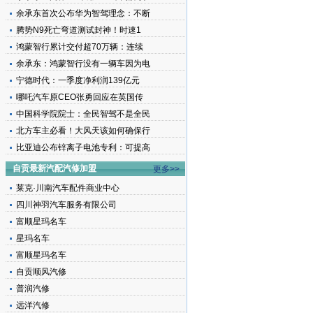
余承东首次公布华为智驾理念：不断
腾势N9死亡弯道测试封神！时速1
鸿蒙智行累计交付超70万辆：连续
余承东：鸿蒙智行没有一辆车因为电
宁德时代：一季度净利润139亿元
哪吒汽车原CEO张勇回应在英国传
中国科学院院士：全民智驾不是全民
北方车主必看！大风天该如何确保行
比亚迪公布锌离子电池专利：可提高
自贡最新汽配汽修加盟
更多>>
莱克·川南汽车配件商业中心
四川神羽汽车服务有限公司
富顺星玛名车
星玛名车
富顺星玛名车
自贡顺风汽修
普润汽修
远洋汽修