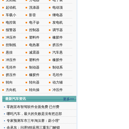
太阳能
分电器
电子装
起动机
洗涤器
电动顶
车载小
影音
继电器
电控装
电子诊
发电机
报警器
控制器
调节器
冲压件
塑料件
橡胶件
控制线
电热塞
挤压件
悬挂
减震器
汽车悬
冲压件
塑料件
橡胶件
毛坯件
制动器
制动系
挤压件
橡胶件
毛坯件
转向
转向器
动力辅
方向机
转向操
冲压件
最新汽车资讯
更多>>
零跑宣布智驾软件全面免费 已付费
哪吒汽车，最大的失败是没有把总部
专家预测车市三年淘汰赛：蔚小理“
余承东：问界M8采用三重车门解锁