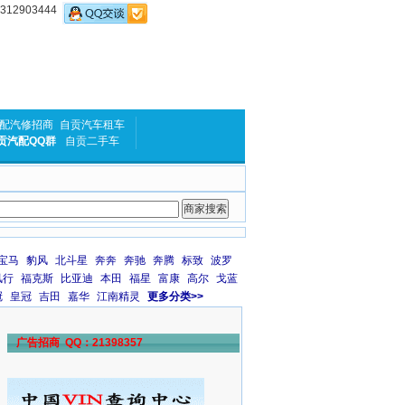
2903444
配汽修招商
自贡汽车租车
贡汽配QQ群
自贡二手车
宝马
豹风
北斗星
奔奔
奔驰
奔腾
标致
波罗
风行
福克斯
比亚迪
本田
福星
富康
高尔
戈蓝
冠
皇冠
吉田
嘉华
江南精灵
更多分类>>
广告招商 QQ：21398357