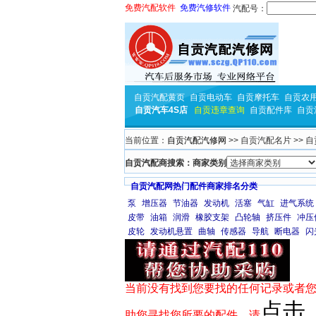
免费汽配软件
免费汽修软件
汽配号：
自贡汽配黄页
自贡电动车
自贡摩托车
自贡农
自贡汽车4S店
自贡违章查询
自贡配件库
自贡
当前位置：
自贡汽配汽修网
>> 自贡汽配名片 >> 
自贡汽配商搜索：商家类别
自贡汽配网热门配件商家排名分类
泵
增压器
节油器
发动机
活塞
气缸
进气系统
皮带
油箱
润滑
橡胶支架
凸轮轴
挤压件
冲压
皮轮
发动机悬置
曲轴
传感器
导航
断电器
闪
当前没有找到您要找的任何记录或者您
点击
助您寻找您所要的配件，请