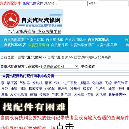
免费汽配软件
免费汽修软件
汽配号：
密码：
自贡汽配黄页
自贡电动车
自贡摩托车
自贡农用机械
自贡汽车用品
自
自贡汽车4S店
自贡违章查询
自贡配件库
自贡汽车修理厂
自贡汽车美容
自
当前位置：
自贡汽配汽修网
>> 自贡汽配名片 >> 自贡,娓呴殰杞?配件商家
自贡汽配商搜索：商家类别
单位名称
自贡汽配网热门配件商家排名分类
泵
增压器
节油器
发动机
活塞
气缸
进气系统
滤清器
化油器
飞轮
燃气装置
皮带
油箱
润滑
橡胶支架
凸轮轴
挤压件
冲压件
橡胶件
毛坯件
油管
连杆
皮轮
发动机悬置
曲轴
传感器
导航
断电器
闪光器
仪表
火花塞
更多分类>>
当前没有找到您要找的任何记录或者您没有输入合适的查询条件
点击
助您寻找您所要的配件，请