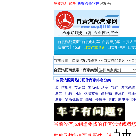
免费汽配软件
免费汽修软件
汽配号：
自贡汽配黄页
自贡电动车
自贡摩托车
自贡农
自贡汽车4S店
自贡违章查询
自贡配件库
自贡
当前位置：
自贡汽配汽修网
>> 自贡汽配名片 >>
自贡汽配商搜索：商家类别
自贡汽配网热门配件商家排名分类
泵
增压器
节油器
发动机
活塞
气缸
进气系统
皮带
油箱
润滑
橡胶支架
凸轮轴
挤压件
冲压
皮轮
发动机悬置
曲轴
传感器
导航
断电器
闪
当前没有找到您要找的任何记录或者您
点击
助您寻找您所要的配件，请