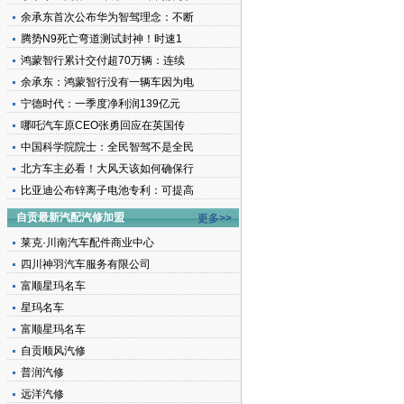
余承东首次公布华为智驾理念：不断
腾势N9死亡弯道测试封神！时速1
鸿蒙智行累计交付超70万辆：连续
余承东：鸿蒙智行没有一辆车因为电
宁德时代：一季度净利润139亿元
哪吒汽车原CEO张勇回应在英国传
中国科学院院士：全民智驾不是全民
北方车主必看！大风天该如何确保行
比亚迪公布锌离子电池专利：可提高
自贡最新汽配汽修加盟
更多>>
莱克·川南汽车配件商业中心
四川神羽汽车服务有限公司
富顺星玛名车
星玛名车
富顺星玛名车
自贡顺风汽修
普润汽修
远洋汽修