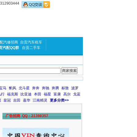
2903444
配汽修招商
自贡汽车租车
贡汽配QQ群
自贡二手车
宝马
豹风
北斗星
奔奔
奔驰
奔腾
标致
波罗
风行
福克斯
比亚迪
本田
福星
富康
高尔
戈蓝
冠
皇冠
吉田
嘉华
江南精灵
更多分类>>
广告招商 QQ：21398357