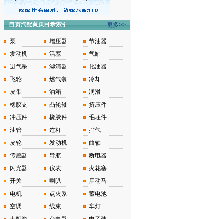
自贡汽配黄页目录索引
更多>>
泵
增压器
节油器
发动机
活塞
气缸
进气系
滤清器
化油器
飞轮
燃气装
冷却
皮带
油箱
润滑
橡胶支
凸轮轴
挤压件
冲压件
橡胶件
毛坯件
油管
连杆
排气
皮轮
发动机
曲轴
传感器
导航
断电器
闪光器
仪表
火花塞
开关
喇叭
启动马
电机
点火系
蓄电池
空调
线束
车灯