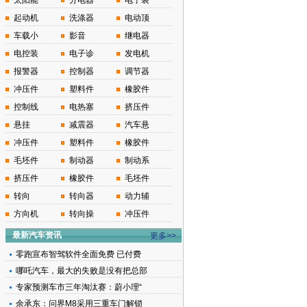
太阳能
分电器
电子装
起动机
洗涤器
电动顶
车载小
影音
继电器
电控装
电子诊
发电机
报警器
控制器
调节器
冲压件
塑料件
橡胶件
控制线
电热塞
挤压件
悬挂
减震器
汽车悬
冲压件
塑料件
橡胶件
毛坯件
制动器
制动系
挤压件
橡胶件
毛坯件
转向
转向器
动力辅
方向机
转向操
冲压件
最新汽车资讯
更多>>
零跑宣布智驾软件全面免费 已付费
哪吒汽车，最大的失败是没有把总部
专家预测车市三年淘汰赛：蔚小理“
余承东：问界M8采用三重车门解锁