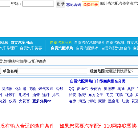
四川省汽配汽修交流群:31
密码：
忘记密码
免费注册
用机械
自贡汽车用品
自贡汽车商机
自贡汽配汽修招聘
自贡汽配城
自贡汽
汽车修理厂
自贡汽车美容
自贡汽配求购
自贡汽配供求
自贡汽配汽修合作
自
 自贡,娌欐紶杩愯緭杞?配件商家
单位名称
经营范围
自贡汽配网热门车型商家排名分类
滤清器
化油器
飞轮
燃气装置
冷却
QQ
爱迪尔
爱丽舍
奥德赛
奥迪
奥拓
件
橡胶件
毛坯件
油管
连杆
排气
长安
驰野
东方之子
飞度
飞腾
飞扬
光器
仪表
火花塞
更多分类>>
哈弗
海迅
海域
豪情
黑金刚
红旗
花
没有输入合适的查询条件，如果您需要汽车配件110网络联盟协