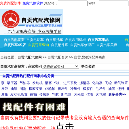
免费汽配软件
免费汽修软件
汽配号：
密码：
自贡汽配黄页
自贡电动车
自贡摩托车
自贡农用机械
自贡汽车用品
自
自贡汽车4S店
自贡违章查询
自贡配件库
自贡汽车修理厂
自贡汽车美容
自
当前位置：
自贡汽配汽修网
>> 自贡汽配名片 >> 自贡,娆ф淳配件商家
自贡汽配商搜索：商家类别
单位名称
自贡汽配网热门配件商家排名分类
泵
增压器
节油器
发动机
活塞
气缸
进气系统
滤清器
化油器
飞轮
燃气装置
皮带
油箱
润滑
橡胶支架
凸轮轴
挤压件
冲压件
橡胶件
毛坯件
油管
连杆
皮轮
发动机悬置
曲轴
传感器
导航
断电器
闪光器
仪表
火花塞
更多分类>>
当前没有找到您要找的任何记录或者您没有输入合适的查询条件
点击
助您寻找您所要的配件，请