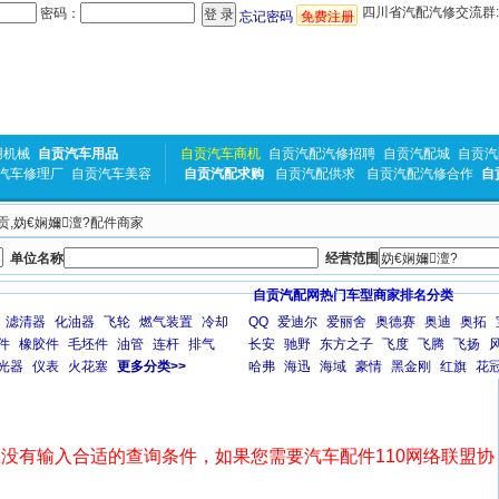
四川省汽配汽修交流群:31
密码：
忘记密码
免费注册
用机械
自贡汽车用品
自贡汽车商机
自贡汽配汽修招聘
自贡汽配城
自贡汽
汽车修理厂
自贡汽车美容
自贡汽配求购
自贡汽配供求
自贡汽配汽修合作
自
自贡,妫€娴嬭澶?配件商家
单位名称
经营范围
自贡汽配网热门车型商家排名分类
滤清器
化油器
飞轮
燃气装置
冷却
QQ
爱迪尔
爱丽舍
奥德赛
奥迪
奥拓
件
橡胶件
毛坯件
油管
连杆
排气
长安
驰野
东方之子
飞度
飞腾
飞扬
光器
仪表
火花塞
更多分类>>
哈弗
海迅
海域
豪情
黑金刚
红旗
花
没有输入合适的查询条件，如果您需要汽车配件110网络联盟协