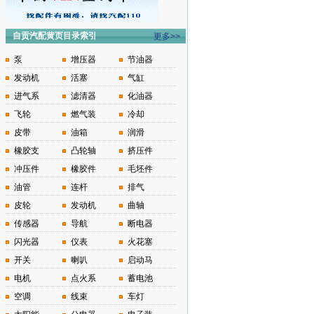
自贡汽配黄页目录索引
更多>>
泵
增压器
节油器
发动机
活塞
气缸
进气系
滤清器
化油器
飞轮
燃气装
冷却
皮带
油箱
润滑
橡胶支
凸轮轴
挤压件
冲压件
橡胶件
毛坯件
油管
连杆
排气
皮轮
发动机
曲轴
传感器
导航
断电器
闪光器
仪表
火花塞
开关
喇叭
启动马
电机
点火系
蓄电池
空调
线束
车灯