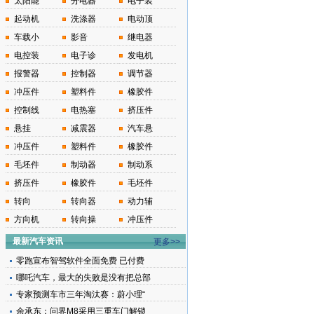
太阳能
分电器
电子装
起动机
洗涤器
电动顶
车载小
影音
继电器
电控装
电子诊
发电机
报警器
控制器
调节器
冲压件
塑料件
橡胶件
控制线
电热塞
挤压件
悬挂
减震器
汽车悬
冲压件
塑料件
橡胶件
毛坯件
制动器
制动系
挤压件
橡胶件
毛坯件
转向
转向器
动力辅
方向机
转向操
冲压件
最新汽车资讯
更多>>
零跑宣布智驾软件全面免费 已付费
哪吒汽车，最大的失败是没有把总部
专家预测车市三年淘汰赛：蔚小理“
余承东：问界M8采用三重车门解锁