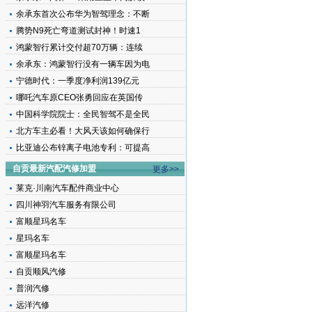
余承东首次公布华为智驾理念：不断
腾势N9死亡弯道测试封神！时速1
鸿蒙智行累计交付超70万辆：连续
余承东：鸿蒙智行没有一辆车因为电
宁德时代：一季度净利润139亿元
哪吒汽车原CEO张勇回应在英国传
中国科学院院士：全民智驾不是全民
北方车主必看！大风天该如何确保行
比亚迪公布锌离子电池专利：可提高
自贡最新汽配汽修加盟
更多>>
莱克·川南汽车配件商业中心
四川神羽汽车服务有限公司
富顺星玛名车
星玛名车
富顺星玛名车
自贡顺风汽修
普润汽修
远洋汽修