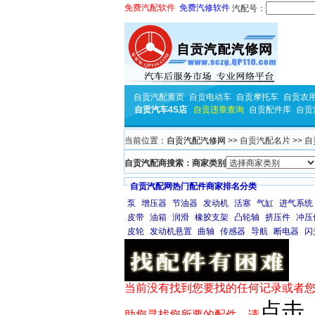
免费汽配软件
免费汽修软件
汽配号：
自贡汽配黄页
自贡电动车
自贡摩托车
自贡农
自贡汽车4S店
自贡违章查询
自贡配件库
自贡
当前位置：
自贡汽配汽修网
>> 自贡汽配名片 >> 
自贡汽配商搜索：商家类别
自贡汽配网热门配件商家排名分类
泵
增压器
节油器
发动机
活塞
气缸
进气系统
皮带
油箱
润滑
橡胶支架
凸轮轴
挤压件
冲压
皮轮
发动机悬置
曲轴
传感器
导航
断电器
闪
当前没有找到您要找的任何记录或者您
点击
助您寻找您所要的配件，请