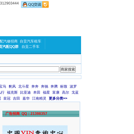
2903444
配汽修招商
自贡汽车租车
贡汽配QQ群
自贡二手车
宝马
豹风
北斗星
奔奔
奔驰
奔腾
标致
波罗
风行
福克斯
比亚迪
本田
福星
富康
高尔
戈蓝
冠
皇冠
吉田
嘉华
江南精灵
更多分类>>
广告招商 QQ：21398357