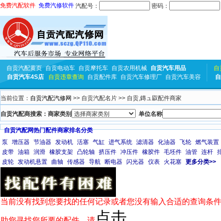
免费汽配软件
免费汽修软件
汽配号：
密码：
自贡汽配黄页
自贡电动车
自贡摩托车
自贡农用机械
自贡汽车用品
自
自贡汽车4S店
自贡违章查询
自贡配件库
自贡汽车修理厂
自贡汽车美容
自
当前位置：
自贡汽配汽修网
>> 自贡汽配名片 >> 自贡,鏄ュ叞配件商家
自贡汽配商搜索：商家类别
单位名称
自贡汽配网热门配件商家排名分类
泵
增压器
节油器
发动机
活塞
气缸
进气系统
滤清器
化油器
飞轮
燃气装置
皮带
油箱
润滑
橡胶支架
凸轮轴
挤压件
冲压件
橡胶件
毛坯件
油管
连杆
皮轮
发动机悬置
曲轴
传感器
导航
断电器
闪光器
仪表
火花塞
更多分类>>
当前没有找到您要找的任何记录或者您没有输入合适的查询条件
点击
助您寻找您所要的配件，请