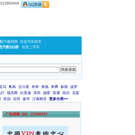
2903444
配汽修招商
自贡汽车租车
贡汽配QQ群
自贡二手车
宝马
豹风
北斗星
奔奔
奔驰
奔腾
标致
波罗
风行
福克斯
比亚迪
本田
福星
富康
高尔
戈蓝
冠
皇冠
吉田
嘉华
江南精灵
更多分类>>
广告招商 QQ：21398357