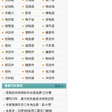
太阳能
分电器
电子装
起动机
洗涤器
电动顶
车载小
影音
继电器
电控装
电子诊
发电机
报警器
控制器
调节器
冲压件
塑料件
橡胶件
控制线
电热塞
挤压件
悬挂
减震器
汽车悬
冲压件
塑料件
橡胶件
毛坯件
制动器
制动系
挤压件
橡胶件
毛坯件
转向
转向器
动力辅
方向机
转向操
冲压件
最新汽车资讯
更多>>
零跑宣布智驾软件全面免费 已付费
哪吒汽车，最大的失败是没有把总部
专家预测车市三年淘汰赛：蔚小理“
余承东：问界M8采用三重车门解锁