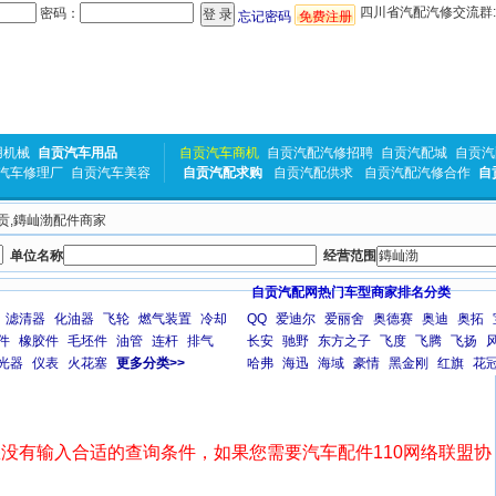
四川省汽配汽修交流群:31
密码：
忘记密码
免费注册
用机械
自贡汽车用品
自贡汽车商机
自贡汽配汽修招聘
自贡汽配城
自贡汽
汽车修理厂
自贡汽车美容
自贡汽配求购
自贡汽配供求
自贡汽配汽修合作
自
自贡,鏄屾渤配件商家
单位名称
经营范围
自贡汽配网热门车型商家排名分类
滤清器
化油器
飞轮
燃气装置
冷却
QQ
爱迪尔
爱丽舍
奥德赛
奥迪
奥拓
件
橡胶件
毛坯件
油管
连杆
排气
长安
驰野
东方之子
飞度
飞腾
飞扬
光器
仪表
火花塞
更多分类>>
哈弗
海迅
海域
豪情
黑金刚
红旗
花
没有输入合适的查询条件，如果您需要汽车配件110网络联盟协