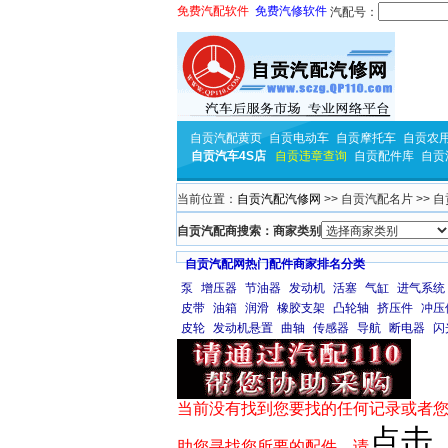
免费汽配软件
免费汽修软件
汽配号：
自贡汽配黄页
自贡电动车
自贡摩托车
自贡农
自贡汽车4S店
自贡违章查询
自贡配件库
自贡
当前位置：
自贡汽配汽修网
>> 自贡汽配名片 >> 
自贡汽配商搜索：商家类别
自贡汽配网热门配件商家排名分类
泵
增压器
节油器
发动机
活塞
气缸
进气系统
皮带
油箱
润滑
橡胶支架
凸轮轴
挤压件
冲压
皮轮
发动机悬置
曲轴
传感器
导航
断电器
闪
当前没有找到您要找的任何记录或者您
点击
助您寻找您所要的配件，请