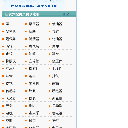
自贡汽配黄页目录索引
更多>>
泵
增压器
节油器
发动机
活塞
气缸
进气系
滤清器
化油器
飞轮
燃气装
冷却
皮带
油箱
润滑
橡胶支
凸轮轴
挤压件
冲压件
橡胶件
毛坯件
油管
连杆
排气
皮轮
发动机
曲轴
传感器
导航
断电器
闪光器
仪表
火花塞
开关
喇叭
启动马
电机
点火系
蓄电池
空调
线束
车灯