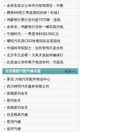
余承东首次公布华为智驾理念：不断
腾势N9死亡弯道测试封神！时速1
鸿蒙智行累计交付超70万辆：连续
余承东：鸿蒙智行没有一辆车因为电
宁德时代：一季度净利润139亿元
哪吒汽车原CEO张勇回应在英国传
中国科学院院士：全民智驾不是全民
北方车主必看！大风天该如何确保行
比亚迪公布锌离子电池专利：可提高
自贡最新汽配汽修加盟
更多>>
莱克·川南汽车配件商业中心
四川神羽汽车服务有限公司
富顺星玛名车
星玛名车
富顺星玛名车
自贡顺风汽修
普润汽修
远洋汽修