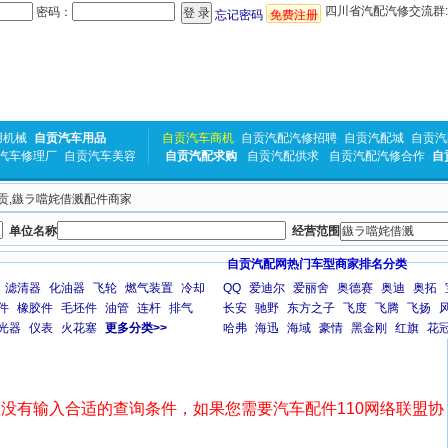
四川省汽配汽修交流群:31
密码：
忘记密码
免费注册
用机械
自贡汽车用品
自贡汽车商机
自贡汽配汽修招聘
自贡汽配城
自贡汽
汽车修理厂
自贡汽车美容
自贡汽配求购
自贡汽配供求
自贡汽配汽修合作
自
 自贡,鏃ラ噹姹借溅配件商家
单位名称
经营范围
自贡汽配网热门车型商家排名分类
滤清器
化油器
飞轮
燃气装置
冷却
QQ
爱迪尔
爱丽舍
奥德赛
奥迪
奥拓
件
橡胶件
毛坯件
油管
连杆
排气
长安
驰野
东方之子
飞度
飞腾
飞扬
光器
仪表
火花塞
更多分类>>
哈弗
海迅
海域
豪情
黑金刚
红旗
花
没有输入合适的查询条件，如果您需要汽车配件110网络联盟协