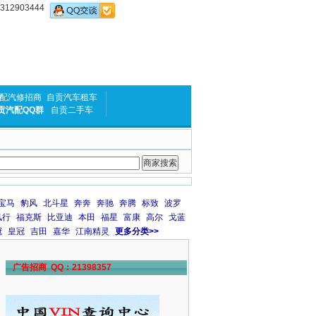
2903444
配汽修招商
自贡汽车租车
贡汽配QQ群
自贡二手车
宝马
豹风
北斗星
奔奔
奔驰
奔腾
标致
波罗
风行
福克斯
比亚迪
本田
福星
富康
高尔
戈蓝
冠
皇冠
吉田
嘉华
江南精灵
更多分类>>
广告招商 QQ：21398357