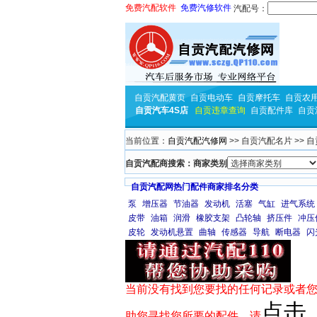
免费汽配软件
免费汽修软件
汽配号：
自贡汽配黄页
自贡电动车
自贡摩托车
自贡农
自贡汽车4S店
自贡违章查询
自贡配件库
自贡
当前位置：
自贡汽配汽修网
>> 自贡汽配名片 >>
自贡汽配商搜索：商家类别
自贡汽配网热门配件商家排名分类
泵
增压器
节油器
发动机
活塞
气缸
进气系统
皮带
油箱
润滑
橡胶支架
凸轮轴
挤压件
冲压
皮轮
发动机悬置
曲轴
传感器
导航
断电器
闪
当前没有找到您要找的任何记录或者您
点击
助您寻找您所要的配件，请