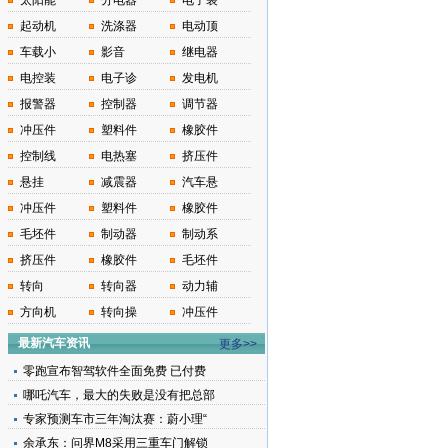
太阳能
分电器
电子装
起动机
洗涤器
电动顶
车载小
影音
继电器
电控装
电子诊
发电机
报警器
控制器
调节器
冲压件
塑料件
橡胶件
控制线
电热塞
挤压件
悬挂
减震器
汽车悬
冲压件
塑料件
橡胶件
毛坯件
制动器
制动系
挤压件
橡胶件
毛坯件
转向
转向器
动力辅
方向机
转向操
冲压件
最新汽车资讯
更多>>
零跑宣布智驾软件全面免费 已付费
哪吒汽车，最大的失败是没有把总部
专家预测车市三年淘汰赛：蔚小理“
余承东：问界M8采用三重车门解锁