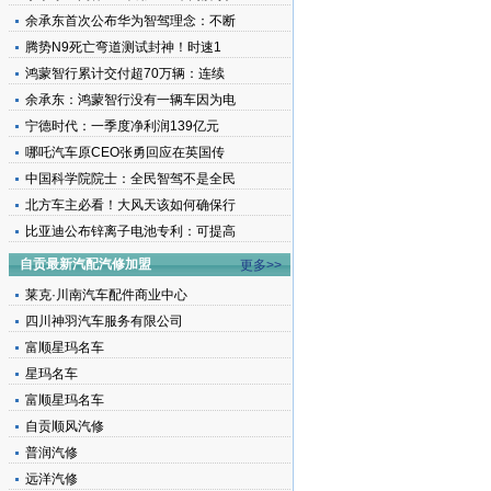
余承东首次公布华为智驾理念：不断
腾势N9死亡弯道测试封神！时速1
鸿蒙智行累计交付超70万辆：连续
余承东：鸿蒙智行没有一辆车因为电
宁德时代：一季度净利润139亿元
哪吒汽车原CEO张勇回应在英国传
中国科学院院士：全民智驾不是全民
北方车主必看！大风天该如何确保行
比亚迪公布锌离子电池专利：可提高
自贡最新汽配汽修加盟
更多>>
莱克·川南汽车配件商业中心
四川神羽汽车服务有限公司
富顺星玛名车
星玛名车
富顺星玛名车
自贡顺风汽修
普润汽修
远洋汽修