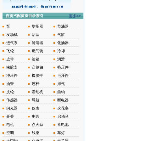
自贡汽配黄页目录索引
更多>>
泵
增压器
节油器
发动机
活塞
气缸
进气系
滤清器
化油器
飞轮
燃气装
冷却
皮带
油箱
润滑
橡胶支
凸轮轴
挤压件
冲压件
橡胶件
毛坯件
油管
连杆
排气
皮轮
发动机
曲轴
传感器
导航
断电器
闪光器
仪表
火花塞
开关
喇叭
启动马
电机
点火系
蓄电池
空调
线束
车灯