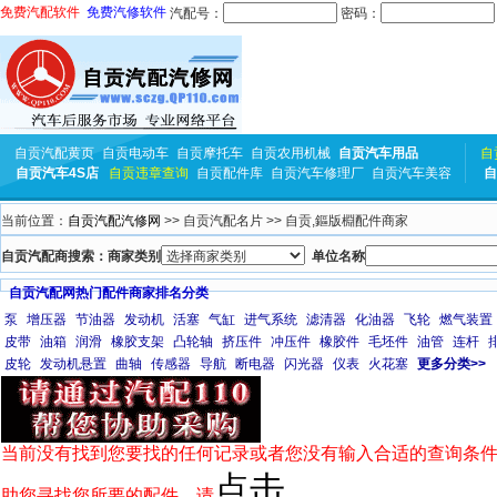
免费汽配软件
免费汽修软件
汽配号：
密码：
自贡汽配黄页
自贡电动车
自贡摩托车
自贡农用机械
自贡汽车用品
自
自贡汽车4S店
自贡违章查询
自贡配件库
自贡汽车修理厂
自贡汽车美容
自
当前位置：
自贡汽配汽修网
>> 自贡汽配名片 >> 自贡,鏂版棩配件商家
自贡汽配商搜索：商家类别
单位名称
自贡汽配网热门配件商家排名分类
泵
增压器
节油器
发动机
活塞
气缸
进气系统
滤清器
化油器
飞轮
燃气装置
皮带
油箱
润滑
橡胶支架
凸轮轴
挤压件
冲压件
橡胶件
毛坯件
油管
连杆
皮轮
发动机悬置
曲轴
传感器
导航
断电器
闪光器
仪表
火花塞
更多分类>>
当前没有找到您要找的任何记录或者您没有输入合适的查询条件
点击
助您寻找您所要的配件，请