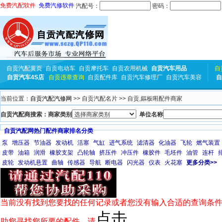
免费汽配软件
免费汽修软件
汽配号：
密码：
自贡汽配黄页
自贡电动车
自贡摩托车
自贡农用机械
自贡汽车用品
自
自贡汽车4S店
自贡违章查询
自贡配件库
自贡汽车修理厂
自贡汽车美容
自
当前位置：
自贡汽配汽修网
>> 自贡汽配名片 >> 自贡,鏂板嚡配件商家
自贡汽配商搜索：商家类别
单位名称
自贡汽配网热门配件商家排名分类
泵
增压器
节油器
发动机
活塞
气缸
进气系统
滤清器
化油器
飞轮
燃气装置
皮带
油箱
润滑
橡胶支架
凸轮轴
挤压件
冲压件
橡胶件
毛坯件
油管
连杆
皮轮
发动机悬置
曲轴
传感器
导航
断电器
闪光器
仪表
火花塞
更多分类>>
当前没有找到您要找的任何记录或者您没有输入合适的查询条件
点击
助您寻找您所要的配件，请