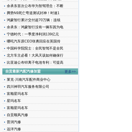
余承东首次公布华为智驾理念：不断
腾势N9死亡弯道测试封神！时速1
鸿蒙智行累计交付超70万辆：连续
余承东：鸿蒙智行没有一辆车因为电
宁德时代：一季度净利润139亿元
哪吒汽车原CEO张勇回应在英国传
中国科学院院士：全民智驾不是全民
北方车主必看！大风天该如何确保行
比亚迪公布锌离子电池专利：可提高
自贡最新汽配汽修加盟
更多>>
莱克·川南汽车配件商业中心
四川神羽汽车服务有限公司
富顺星玛名车
星玛名车
富顺星玛名车
自贡顺风汽修
普润汽修
远洋汽修