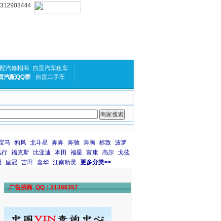
2903444
配汽修招商
自贡汽车租车
贡汽配QQ群
自贡二手车
宝马
豹风
北斗星
奔奔
奔驰
奔腾
标致
波罗
风行
福克斯
比亚迪
本田
福星
富康
高尔
戈蓝
冠
皇冠
吉田
嘉华
江南精灵
更多分类>>
广告招商 QQ：21398357