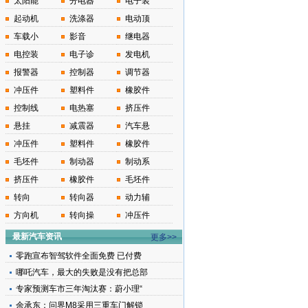
太阳能
分电器
电子装
起动机
洗涤器
电动顶
车载小
影音
继电器
电控装
电子诊
发电机
报警器
控制器
调节器
冲压件
塑料件
橡胶件
控制线
电热塞
挤压件
悬挂
减震器
汽车悬
冲压件
塑料件
橡胶件
毛坯件
制动器
制动系
挤压件
橡胶件
毛坯件
转向
转向器
动力辅
方向机
转向操
冲压件
最新汽车资讯
更多>>
零跑宣布智驾软件全面免费 已付费
哪吒汽车，最大的失败是没有把总部
专家预测车市三年淘汰赛：蔚小理“
余承东：问界M8采用三重车门解锁