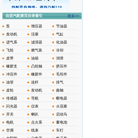
自贡汽配黄页目录索引
更多>>
泵
增压器
节油器
发动机
活塞
气缸
进气系
滤清器
化油器
飞轮
燃气装
冷却
皮带
油箱
润滑
橡胶支
凸轮轴
挤压件
冲压件
橡胶件
毛坯件
油管
连杆
排气
皮轮
发动机
曲轴
传感器
导航
断电器
闪光器
仪表
火花塞
开关
喇叭
启动马
电机
点火系
蓄电池
空调
线束
车灯