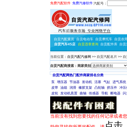
免费汽配软件
免费汽修软件
汽配号：
自贡汽配黄页
自贡电动车
自贡摩托车
自贡农
自贡汽车4S店
自贡违章查询
自贡配件库
自贡
当前位置：
自贡汽配汽修网
>> 自贡汽配名片 >> 
自贡汽配商搜索：商家类别
自贡汽配网热门配件商家排名分类
泵
增压器
节油器
发动机
活塞
气缸
进气系统
皮带
油箱
润滑
橡胶支架
凸轮轴
挤压件
冲压
皮轮
发动机悬置
曲轴
传感器
导航
断电器
闪
当前没有找到您要找的任何记录或者您
点击
助您寻找您所要的配件，请