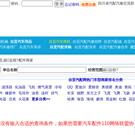
四川省汽配汽修交流群:31
密码：
忘记密码
免费注册
用机械
自贡汽车用品
自贡汽车商机
自贡汽配汽修招聘
自贡汽配城
自贡汽
汽车修理厂
自贡汽车美容
自贡汽配求购
自贡汽配供求
自贡汽配汽修合作
自
自贡,鏂反椴?配件商家
单位名称
经营范围
自贡汽配网热门车型商家排名分类
滤清器
化油器
飞轮
燃气装置
冷却
QQ
爱迪尔
爱丽舍
奥德赛
奥迪
奥拓
件
橡胶件
毛坯件
油管
连杆
排气
长安
驰野
东方之子
飞度
飞腾
飞扬
光器
仪表
火花塞
更多分类>>
哈弗
海迅
海域
豪情
黑金刚
红旗
花
没有输入合适的查询条件，如果您需要汽车配件110网络联盟协