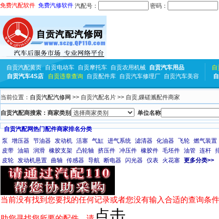
免费汽配软件
免费汽修软件
汽配号：
密码：
自贡汽配黄页
自贡电动车
自贡摩托车
自贡农用机械
自贡汽车用品
自
自贡汽车4S店
自贡违章查询
自贡配件库
自贡汽车修理厂
自贡汽车美容
自
当前位置：
自贡汽配汽修网
>> 自贡汽配名片 >> 自贡,鏁磋溅配件商家
自贡汽配商搜索：商家类别
单位名称
自贡汽配网热门配件商家排名分类
泵
增压器
节油器
发动机
活塞
气缸
进气系统
滤清器
化油器
飞轮
燃气装置
皮带
油箱
润滑
橡胶支架
凸轮轴
挤压件
冲压件
橡胶件
毛坯件
油管
连杆
皮轮
发动机悬置
曲轴
传感器
导航
断电器
闪光器
仪表
火花塞
更多分类>>
当前没有找到您要找的任何记录或者您没有输入合适的查询条件
点击
助您寻找您所要的配件，请