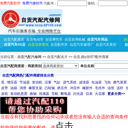
免费汽配软件
免费汽修软件
汽配号：
密码：
自贡汽配黄页
自贡电动车
自贡摩托车
自贡农用机械
自贡汽车用品
自
自贡汽车4S店
自贡违章查询
自贡配件库
自贡汽车修理厂
自贡汽车美容
自
当前位置：
自贡汽配汽修网
>> 自贡汽配名片 >> 自贡,鎺у埗绾?配件商家
自贡汽配商搜索：商家类别
单位名称
自贡汽配网热门配件商家排名分类
泵
增压器
节油器
发动机
活塞
气缸
进气系统
滤清器
化油器
飞轮
燃气装置
皮带
油箱
润滑
橡胶支架
凸轮轴
挤压件
冲压件
橡胶件
毛坯件
油管
连杆
皮轮
发动机悬置
曲轴
传感器
导航
断电器
闪光器
仪表
火花塞
更多分类>>
当前没有找到您要找的任何记录或者您没有输入合适的查询条件
点击
助您寻找您所要的配件，请