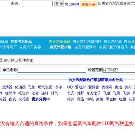
四川省汽配汽修交流群:31
密码：
忘记密码
免费注册
用机械
自贡汽车用品
自贡汽车商机
自贡汽配汽修招聘
自贡汽配城
自贡汽
汽车修理厂
自贡汽车美容
自贡汽配求购
自贡汽配供求
自贡汽配汽修合作
自
自贡,鎵浄杞?配件商家
单位名称
经营范围
自贡汽配网热门车型商家排名分类
滤清器
化油器
飞轮
燃气装置
冷却
QQ
爱迪尔
爱丽舍
奥德赛
奥迪
奥拓
件
橡胶件
毛坯件
油管
连杆
排气
长安
驰野
东方之子
飞度
飞腾
飞扬
光器
仪表
火花塞
更多分类>>
哈弗
海迅
海域
豪情
黑金刚
红旗
花
没有输入合适的查询条件，如果您需要汽车配件110网络联盟协