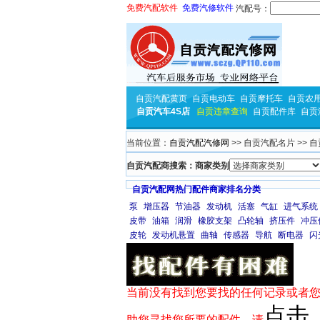
免费汽配软件
免费汽修软件
汽配号：
自贡汽配黄页
自贡电动车
自贡摩托车
自贡农
自贡汽车4S店
自贡违章查询
自贡配件库
自贡
当前位置：
自贡汽配汽修网
>> 自贡汽配名片 >> 
自贡汽配商搜索：商家类别
自贡汽配网热门配件商家排名分类
泵
增压器
节油器
发动机
活塞
气缸
进气系统
皮带
油箱
润滑
橡胶支架
凸轮轴
挤压件
冲压
皮轮
发动机悬置
曲轴
传感器
导航
断电器
闪
当前没有找到您要找的任何记录或者您
点击
助您寻找您所要的配件，请