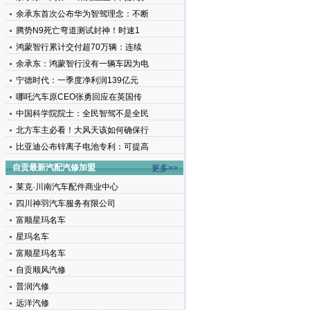
余承东首次公布华为智驾理念：不断
腾势N9死亡弯道测试封神！时速1
鸿蒙智行累计交付超70万辆：连续
余承东：鸿蒙智行没有一辆车因为电
宁德时代：一季度净利润139亿元
哪吒汽车原CEO张勇回应在英国传
中国科学院院士：全民智驾不是全民
北方车主必看！大风天该如何确保行
比亚迪公布锌离子电池专利：可提高
自贡最新汽配汽修加盟
更多>>
莱克·川南汽车配件商业中心
四川神羽汽车服务有限公司
富顺星玛名车
星玛名车
富顺星玛名车
自贡顺风汽修
普润汽修
远洋汽修