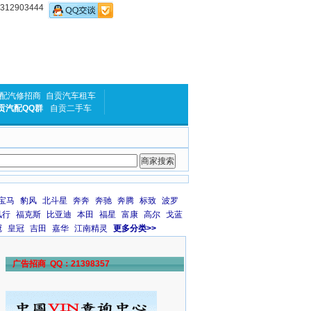
2903444
配汽修招商
自贡汽车租车
贡汽配QQ群
自贡二手车
宝马
豹风
北斗星
奔奔
奔驰
奔腾
标致
波罗
风行
福克斯
比亚迪
本田
福星
富康
高尔
戈蓝
冠
皇冠
吉田
嘉华
江南精灵
更多分类>>
广告招商 QQ：21398357