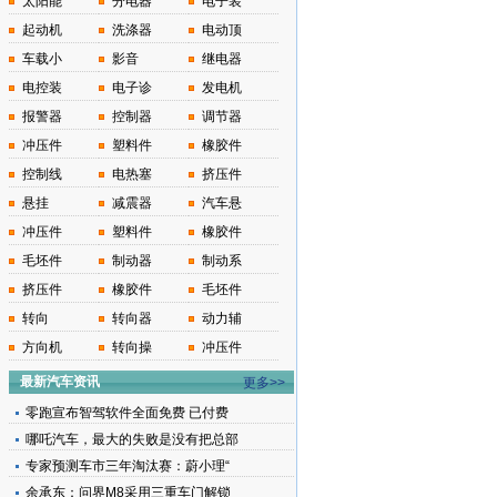
太阳能
分电器
电子装
起动机
洗涤器
电动顶
车载小
影音
继电器
电控装
电子诊
发电机
报警器
控制器
调节器
冲压件
塑料件
橡胶件
控制线
电热塞
挤压件
悬挂
减震器
汽车悬
冲压件
塑料件
橡胶件
毛坯件
制动器
制动系
挤压件
橡胶件
毛坯件
转向
转向器
动力辅
方向机
转向操
冲压件
最新汽车资讯
更多>>
零跑宣布智驾软件全面免费 已付费
哪吒汽车，最大的失败是没有把总部
专家预测车市三年淘汰赛：蔚小理“
余承东：问界M8采用三重车门解锁