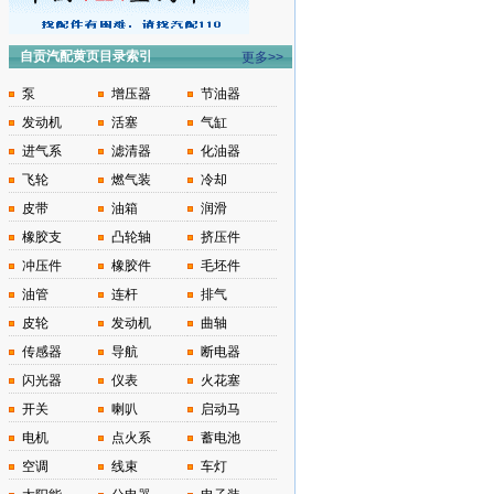
自贡汽配黄页目录索引
更多>>
泵
增压器
节油器
发动机
活塞
气缸
进气系
滤清器
化油器
飞轮
燃气装
冷却
皮带
油箱
润滑
橡胶支
凸轮轴
挤压件
冲压件
橡胶件
毛坯件
油管
连杆
排气
皮轮
发动机
曲轴
传感器
导航
断电器
闪光器
仪表
火花塞
开关
喇叭
启动马
电机
点火系
蓄电池
空调
线束
车灯