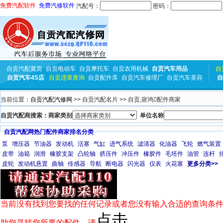
免费汽配软件
免费汽修软件
汽配号：
密码：
自贡汽配黄页
自贡电动车
自贡摩托车
自贡农用机械
自贡汽车用品
自
自贡汽车4S店
自贡违章查询
自贡配件库
自贡汽车修理厂
自贡汽车美容
自
当前位置：
自贡汽配汽修网
>> 自贡汽配名片 >> 自贡,寤鸿配件商家
自贡汽配商搜索：商家类别
单位名称
自贡汽配网热门配件商家排名分类
泵
增压器
节油器
发动机
活塞
气缸
进气系统
滤清器
化油器
飞轮
燃气装置
皮带
油箱
润滑
橡胶支架
凸轮轴
挤压件
冲压件
橡胶件
毛坯件
油管
连杆
皮轮
发动机悬置
曲轴
传感器
导航
断电器
闪光器
仪表
火花塞
更多分类>>
当前没有找到您要找的任何记录或者您没有输入合适的查询条件
点击
助您寻找您所要的配件，请