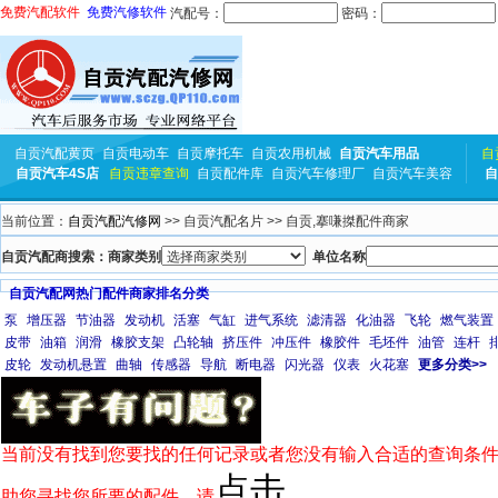
免费汽配软件
免费汽修软件
汽配号：
密码：
自贡汽配黄页
自贡电动车
自贡摩托车
自贡农用机械
自贡汽车用品
自
自贡汽车4S店
自贡违章查询
自贡配件库
自贡汽车修理厂
自贡汽车美容
自
当前位置：
自贡汽配汽修网
>> 自贡汽配名片 >> 自贡,搴嗛搩配件商家
自贡汽配商搜索：商家类别
单位名称
自贡汽配网热门配件商家排名分类
泵
增压器
节油器
发动机
活塞
气缸
进气系统
滤清器
化油器
飞轮
燃气装置
皮带
油箱
润滑
橡胶支架
凸轮轴
挤压件
冲压件
橡胶件
毛坯件
油管
连杆
皮轮
发动机悬置
曲轴
传感器
导航
断电器
闪光器
仪表
火花塞
更多分类>>
当前没有找到您要找的任何记录或者您没有输入合适的查询条件
点击
助您寻找您所要的配件，请