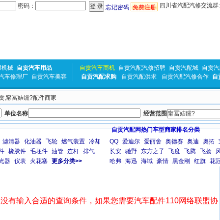
四川省汽配汽修交流群:31
密码：
忘记密码
免费注册
用机械
自贡汽车用品
自贡汽车商机
自贡汽配汽修招聘
自贡汽配城
自贡汽
汽车修理厂
自贡汽车美容
自贡汽配求购
自贡汽配供求
自贡汽配汽修合作
自
自贡,甯冨姞钂?配件商家
单位名称
经营范围
自贡汽配网热门车型商家排名分类
滤清器
化油器
飞轮
燃气装置
冷却
QQ
爱迪尔
爱丽舍
奥德赛
奥迪
奥拓
件
橡胶件
毛坯件
油管
连杆
排气
长安
驰野
东方之子
飞度
飞腾
飞扬
光器
仪表
火花塞
更多分类>>
哈弗
海迅
海域
豪情
黑金刚
红旗
花
没有输入合适的查询条件，如果您需要汽车配件110网络联盟协