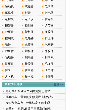
太阳能
分电器
电子装
起动机
洗涤器
电动顶
车载小
影音
继电器
电控装
电子诊
发电机
报警器
控制器
调节器
冲压件
塑料件
橡胶件
控制线
电热塞
挤压件
悬挂
减震器
汽车悬
冲压件
塑料件
橡胶件
毛坯件
制动器
制动系
挤压件
橡胶件
毛坯件
转向
转向器
动力辅
方向机
转向操
冲压件
最新汽车资讯
更多>>
零跑宣布智驾软件全面免费 已付费
哪吒汽车，最大的失败是没有把总部
专家预测车市三年淘汰赛：蔚小理“
余承东：问界M8采用三重车门解锁