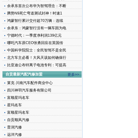
余承东首次公布华为智驾理念：不断
腾势N9死亡弯道测试封神！时速1
鸿蒙智行累计交付超70万辆：连续
余承东：鸿蒙智行没有一辆车因为电
宁德时代：一季度净利润139亿元
哪吒汽车原CEO张勇回应在英国传
中国科学院院士：全民智驾不是全民
北方车主必看！大风天该如何确保行
比亚迪公布锌离子电池专利：可提高
自贡最新汽配汽修加盟
更多>>
莱克·川南汽车配件商业中心
四川神羽汽车服务有限公司
富顺星玛名车
星玛名车
富顺星玛名车
自贡顺风汽修
普润汽修
远洋汽修