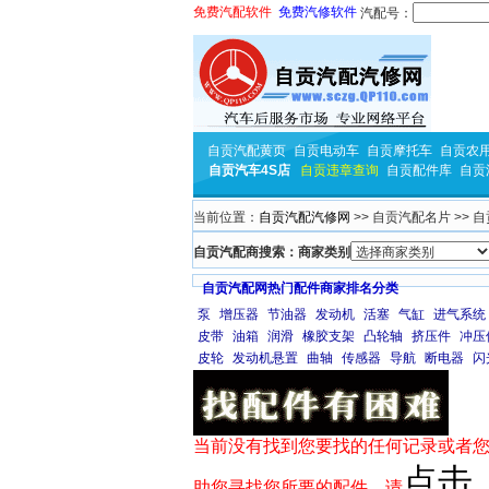
免费汽配软件
免费汽修软件
汽配号：
自贡汽配黄页
自贡电动车
自贡摩托车
自贡农
自贡汽车4S店
自贡违章查询
自贡配件库
自贡
当前位置：
自贡汽配汽修网
>> 自贡汽配名片 >> 
自贡汽配商搜索：商家类别
自贡汽配网热门配件商家排名分类
泵
增压器
节油器
发动机
活塞
气缸
进气系统
皮带
油箱
润滑
橡胶支架
凸轮轴
挤压件
冲压
皮轮
发动机悬置
曲轴
传感器
导航
断电器
闪
当前没有找到您要找的任何记录或者您
点击
助您寻找您所要的配件，请