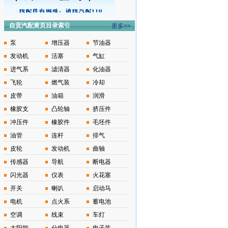
自贡汽配黄页目录索引
更多>>
泵
增压器
节油器
发动机
活塞
气缸
进气系
滤清器
化油器
飞轮
燃气装
冷却
皮带
油箱
润滑
橡胶支
凸轮轴
挤压件
冲压件
橡胶件
毛坯件
油管
连杆
排气
皮轮
发动机
曲轴
传感器
导航
断电器
闪光器
仪表
火花塞
开关
喇叭
启动马
电机
点火系
蓄电池
空调
线束
车灯