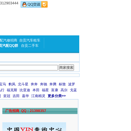
2903444
配汽修招商
自贡汽车租车
贡汽配QQ群
自贡二手车
宝马
豹风
北斗星
奔奔
奔驰
奔腾
标致
波罗
风行
福克斯
比亚迪
本田
福星
富康
高尔
戈蓝
冠
皇冠
吉田
嘉华
江南精灵
更多分类>>
广告招商 QQ：21398357