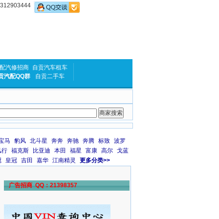
2903444
配汽修招商
自贡汽车租车
贡汽配QQ群
自贡二手车
宝马
豹风
北斗星
奔奔
奔驰
奔腾
标致
波罗
风行
福克斯
比亚迪
本田
福星
富康
高尔
戈蓝
冠
皇冠
吉田
嘉华
江南精灵
更多分类>>
广告招商 QQ：21398357