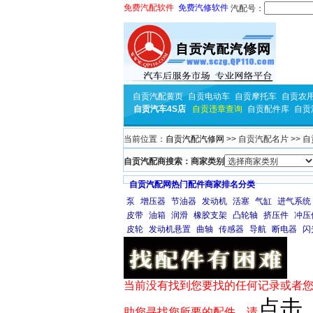
免费汽配软件
免费汽修软件
汽配号：
自贡汽配黄页
自贡电动车
自贡摩托车
自贡农
自贡汽车4S店
自贡违章查询
自贡配件库
自贡
当前位置：
自贡汽配汽修网
>> 自贡汽配名片 >>
自贡汽配商搜索：商家类别
自贡汽配网热门配件商家排名分类
泵
增压器
节油器
发动机
活塞
气缸
进气系统
皮带
油箱
润滑
橡胶支架
凸轮轴
挤压件
冲压
皮轮
发动机悬置
曲轴
传感器
导航
断电器
闪
当前没有找到您要找的任何记录或者您
点击
助您寻找您所要的配件，请