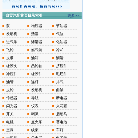
自贡汽配黄页目录索引
更多>>
泵
增压器
节油器
发动机
活塞
气缸
进气系
滤清器
化油器
飞轮
燃气装
冷却
皮带
油箱
润滑
橡胶支
凸轮轴
挤压件
冲压件
橡胶件
毛坯件
油管
连杆
排气
皮轮
发动机
曲轴
传感器
导航
断电器
闪光器
仪表
火花塞
开关
喇叭
启动马
电机
点火系
蓄电池
空调
线束
车灯