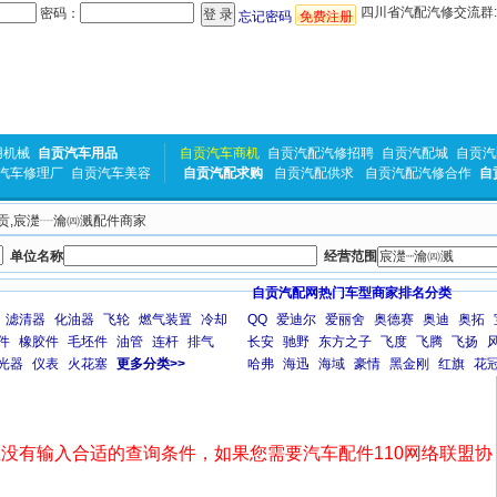
四川省汽配汽修交流群:31
密码：
忘记密码
免费注册
用机械
自贡汽车用品
自贡汽车商机
自贡汽配汽修招聘
自贡汽配城
自贡汽
汽车修理厂
自贡汽车美容
自贡汽配求购
自贡汽配供求
自贡汽配汽修合作
自
 自贡,宸濋┈瀹㈣溅配件商家
单位名称
经营范围
自贡汽配网热门车型商家排名分类
滤清器
化油器
飞轮
燃气装置
冷却
QQ
爱迪尔
爱丽舍
奥德赛
奥迪
奥拓
件
橡胶件
毛坯件
油管
连杆
排气
长安
驰野
东方之子
飞度
飞腾
飞扬
光器
仪表
火花塞
更多分类>>
哈弗
海迅
海域
豪情
黑金刚
红旗
花
没有输入合适的查询条件，如果您需要汽车配件110网络联盟协