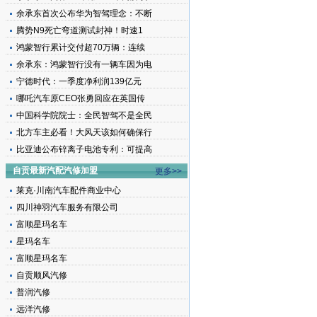
余承东首次公布华为智驾理念：不断
腾势N9死亡弯道测试封神！时速1
鸿蒙智行累计交付超70万辆：连续
余承东：鸿蒙智行没有一辆车因为电
宁德时代：一季度净利润139亿元
哪吒汽车原CEO张勇回应在英国传
中国科学院院士：全民智驾不是全民
北方车主必看！大风天该如何确保行
比亚迪公布锌离子电池专利：可提高
自贡最新汽配汽修加盟
更多>>
莱克·川南汽车配件商业中心
四川神羽汽车服务有限公司
富顺星玛名车
星玛名车
富顺星玛名车
自贡顺风汽修
普润汽修
远洋汽修