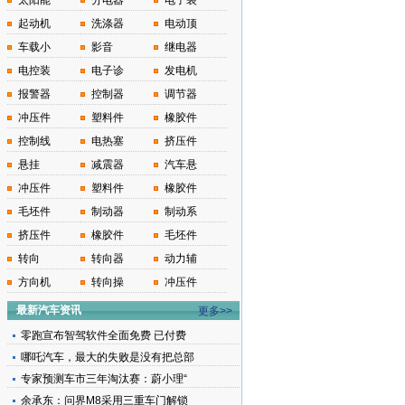
太阳能
分电器
电子装
起动机
洗涤器
电动顶
车载小
影音
继电器
电控装
电子诊
发电机
报警器
控制器
调节器
冲压件
塑料件
橡胶件
控制线
电热塞
挤压件
悬挂
减震器
汽车悬
冲压件
塑料件
橡胶件
毛坯件
制动器
制动系
挤压件
橡胶件
毛坯件
转向
转向器
动力辅
方向机
转向操
冲压件
最新汽车资讯
更多>>
零跑宣布智驾软件全面免费 已付费
哪吒汽车，最大的失败是没有把总部
专家预测车市三年淘汰赛：蔚小理“
余承东：问界M8采用三重车门解锁