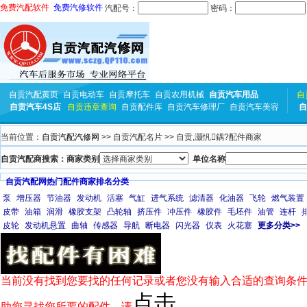
免费汽配软件
免费汽修软件
汽配号：
密码：
自贡汽配黄页
自贡电动车
自贡摩托车
自贡农用机械
自贡汽车用品
自
自贡汽车4S店
自贡违章查询
自贡配件库
自贡汽车修理厂
自贡汽车美容
自
当前位置：
自贡汽配汽修网
>> 自贡汽配名片 >> 自贡,灏忛鍝?配件商家
自贡汽配商搜索：商家类别
单位名称
自贡汽配网热门配件商家排名分类
泵
增压器
节油器
发动机
活塞
气缸
进气系统
滤清器
化油器
飞轮
燃气装置
皮带
油箱
润滑
橡胶支架
凸轮轴
挤压件
冲压件
橡胶件
毛坯件
油管
连杆
皮轮
发动机悬置
曲轴
传感器
导航
断电器
闪光器
仪表
火花塞
更多分类>>
当前没有找到您要找的任何记录或者您没有输入合适的查询条件
点击
助您寻找您所要的配件，请