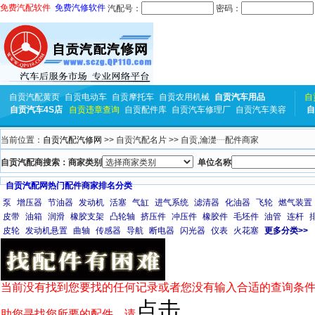
免费汽配软件
免费汽修软件
汽配号：
密码：
自贡汽配黄页
自贡电动车
自贡摩托车
自贡农用机械
自贡汽车用品
自
自贡汽车4S店
自贡违章查询
自贡配件库
自贡汽车修理厂
自贡汽车美容
自
当前位置：
自贡汽配汽修网
>> 自贡汽配名片 >> 自贡,瀹濋┈配件商家
自贡汽配商搜索：商家类别
单位名称
自贡汽配网热门配件商家排名分类
泵
增压器
节油器
发动机
活塞
气缸
进气系统
滤清器
化油器
飞轮
燃气装置
皮带
油箱
润滑
橡胶支架
凸轮轴
挤压件
冲压件
橡胶件
毛坯件
油管
连杆
皮轮
发动机悬置
曲轴
传感器
导航
断电器
闪光器
仪表
火花塞
更多分类>>
当前没有找到您要找的任何记录或者您没有输入合适的查询条件
点击
助您寻找您所要的配件，请