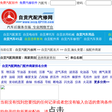
免费汽配软件
免费汽修软件
汽配号：
密码：
自贡汽配黄页
自贡电动车
自贡摩托车
自贡农用机械
自贡汽车用品
自
自贡汽车4S店
自贡违章查询
自贡配件库
自贡汽车修理厂
自贡汽车美容
自
当前位置：
自贡汽配汽修网
>> 自贡汽配名片 >> 自贡,瀹夊叏鐢ㄥ搧配件商家
自贡汽配商搜索：商家类别
单位名称
自贡汽配网热门配件商家排名分类
泵
增压器
节油器
发动机
活塞
气缸
进气系统
滤清器
化油器
飞轮
燃气装置
皮带
油箱
润滑
橡胶支架
凸轮轴
挤压件
冲压件
橡胶件
毛坯件
油管
连杆
皮轮
发动机悬置
曲轴
传感器
导航
断电器
闪光器
仪表
火花塞
更多分类>>
当前没有找到您要找的任何记录或者您没有输入合适的查询条件
点击
助您寻找您所要的配件，请