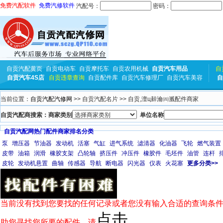
免费汽配软件
免费汽修软件
汽配号：
密码：
自贡汽配黄页
自贡电动车
自贡摩托车
自贡农用机械
自贡汽车用品
自
自贡汽车4S店
自贡违章查询
自贡配件库
自贡汽车修理厂
自贡汽车美容
自
当前位置：
自贡汽配汽修网
>> 自贡汽配名片 >> 自贡,澶ц繛瀹㈣溅配件商家
自贡汽配商搜索：商家类别
单位名称
自贡汽配网热门配件商家排名分类
泵
增压器
节油器
发动机
活塞
气缸
进气系统
滤清器
化油器
飞轮
燃气装置
皮带
油箱
润滑
橡胶支架
凸轮轴
挤压件
冲压件
橡胶件
毛坯件
油管
连杆
皮轮
发动机悬置
曲轴
传感器
导航
断电器
闪光器
仪表
火花塞
更多分类>>
当前没有找到您要找的任何记录或者您没有输入合适的查询条件
点击
助您寻找您所要的配件，请