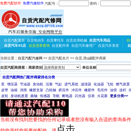
免费汽配软件
免费汽修软件
汽配号：
密码：
自贡汽配黄页
自贡电动车
自贡摩托车
自贡农用机械
自贡汽车用品
自
自贡汽车4S店
自贡违章查询
自贡配件库
自贡汽车修理厂
自贡汽车美容
自
当前位置：
自贡汽配汽修网
>> 自贡汽配名片 >> 自贡,澶ц繍配件商家
自贡汽配商搜索：商家类别
单位名称
自贡汽配网热门配件商家排名分类
泵
增压器
节油器
发动机
活塞
气缸
进气系统
滤清器
化油器
飞轮
燃气装置
皮带
油箱
润滑
橡胶支架
凸轮轴
挤压件
冲压件
橡胶件
毛坯件
油管
连杆
皮轮
发动机悬置
曲轴
传感器
导航
断电器
闪光器
仪表
火花塞
更多分类>>
当前没有找到您要找的任何记录或者您没有输入合适的查询条件
点击
助您寻找您所要的配件，请