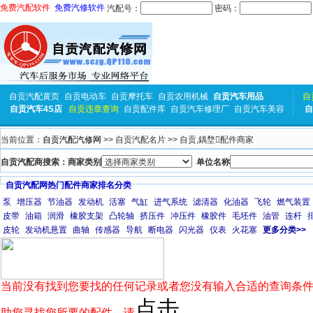
免费汽配软件
免费汽修软件
汽配号：
密码：
自贡汽配黄页
自贡电动车
自贡摩托车
自贡农用机械
自贡汽车用品
自
自贡汽车4S店
自贡违章查询
自贡配件库
自贡汽车修理厂
自贡汽车美容
自
当前位置：
自贡汽配汽修网
>> 自贡汽配名片 >> 自贡,鍝堥配件商家
自贡汽配商搜索：商家类别
单位名称
自贡汽配网热门配件商家排名分类
泵
增压器
节油器
发动机
活塞
气缸
进气系统
滤清器
化油器
飞轮
燃气装置
皮带
油箱
润滑
橡胶支架
凸轮轴
挤压件
冲压件
橡胶件
毛坯件
油管
连杆
皮轮
发动机悬置
曲轴
传感器
导航
断电器
闪光器
仪表
火花塞
更多分类>>
当前没有找到您要找的任何记录或者您没有输入合适的查询条件
点击
助您寻找您所要的配件，请