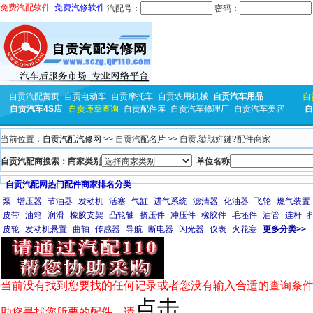
免费汽配软件
免费汽修软件
汽配号：
密码：
自贡汽配黄页
自贡电动车
自贡摩托车
自贡农用机械
自贡汽车用品
自
自贡汽车4S店
自贡违章查询
自贡配件库
自贡汽车修理厂
自贡汽车美容
自
当前位置：
自贡汽配汽修网
>> 自贡汽配名片 >> 自贡,鍙戝姩鏈?配件商家
自贡汽配商搜索：商家类别
单位名称
自贡汽配网热门配件商家排名分类
泵
增压器
节油器
发动机
活塞
气缸
进气系统
滤清器
化油器
飞轮
燃气装置
皮带
油箱
润滑
橡胶支架
凸轮轴
挤压件
冲压件
橡胶件
毛坯件
油管
连杆
皮轮
发动机悬置
曲轴
传感器
导航
断电器
闪光器
仪表
火花塞
更多分类>>
当前没有找到您要找的任何记录或者您没有输入合适的查询条件
点击
助您寻找您所要的配件，请