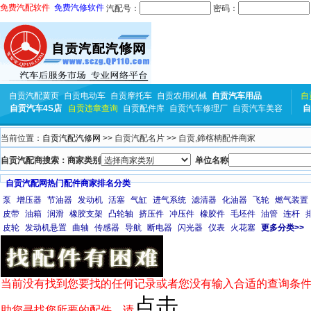
免费汽配软件
免费汽修软件
汽配号：
密码：
自贡汽配黄页
自贡电动车
自贡摩托车
自贡农用机械
自贡汽车用品
自
自贡汽车4S店
自贡违章查询
自贡配件库
自贡汽车修理厂
自贡汽车美容
自
当前位置：
自贡汽配汽修网
>> 自贡汽配名片 >> 自贡,鍗楁柟配件商家
自贡汽配商搜索：商家类别
单位名称
自贡汽配网热门配件商家排名分类
泵
增压器
节油器
发动机
活塞
气缸
进气系统
滤清器
化油器
飞轮
燃气装置
皮带
油箱
润滑
橡胶支架
凸轮轴
挤压件
冲压件
橡胶件
毛坯件
油管
连杆
皮轮
发动机悬置
曲轴
传感器
导航
断电器
闪光器
仪表
火花塞
更多分类>>
当前没有找到您要找的任何记录或者您没有输入合适的查询条件
点击
助您寻找您所要的配件，请