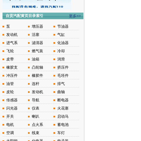
自贡汽配黄页目录索引
更多>>
泵
增压器
节油器
发动机
活塞
气缸
进气系
滤清器
化油器
飞轮
燃气装
冷却
皮带
油箱
润滑
橡胶支
凸轮轴
挤压件
冲压件
橡胶件
毛坯件
油管
连杆
排气
皮轮
发动机
曲轴
传感器
导航
断电器
闪光器
仪表
火花塞
开关
喇叭
启动马
电机
点火系
蓄电池
空调
线束
车灯