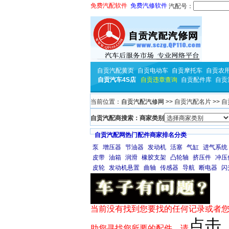
免费汽配软件
免费汽修软件
汽配号：
自贡汽配黄页
自贡电动车
自贡摩托车
自贡农
自贡汽车4S店
自贡违章查询
自贡配件库
自贡
当前位置：
自贡汽配汽修网
>> 自贡汽配名片 >> 
自贡汽配商搜索：商家类别
自贡汽配网热门配件商家排名分类
泵
增压器
节油器
发动机
活塞
气缸
进气系统
皮带
油箱
润滑
橡胶支架
凸轮轴
挤压件
冲压
皮轮
发动机悬置
曲轴
传感器
导航
断电器
闪
当前没有找到您要找的任何记录或者您
点击
助您寻找您所要的配件，请