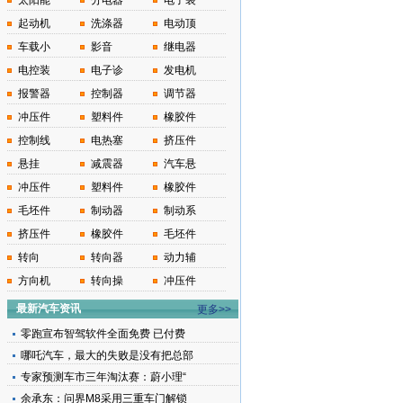
太阳能
分电器
电子装
起动机
洗涤器
电动顶
车载小
影音
继电器
电控装
电子诊
发电机
报警器
控制器
调节器
冲压件
塑料件
橡胶件
控制线
电热塞
挤压件
悬挂
减震器
汽车悬
冲压件
塑料件
橡胶件
毛坯件
制动器
制动系
挤压件
橡胶件
毛坯件
转向
转向器
动力辅
方向机
转向操
冲压件
最新汽车资讯
更多>>
零跑宣布智驾软件全面免费 已付费
哪吒汽车，最大的失败是没有把总部
专家预测车市三年淘汰赛：蔚小理“
余承东：问界M8采用三重车门解锁