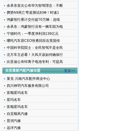
余承东首次公布华为智驾理念：不断
腾势N9死亡弯道测试封神！时速1
鸿蒙智行累计交付超70万辆：连续
余承东：鸿蒙智行没有一辆车因为电
宁德时代：一季度净利润139亿元
哪吒汽车原CEO张勇回应在英国传
中国科学院院士：全民智驾不是全民
北方车主必看！大风天该如何确保行
比亚迪公布锌离子电池专利：可提高
自贡最新汽配汽修加盟
更多>>
莱克·川南汽车配件商业中心
四川神羽汽车服务有限公司
富顺星玛名车
星玛名车
富顺星玛名车
自贡顺风汽修
普润汽修
远洋汽修