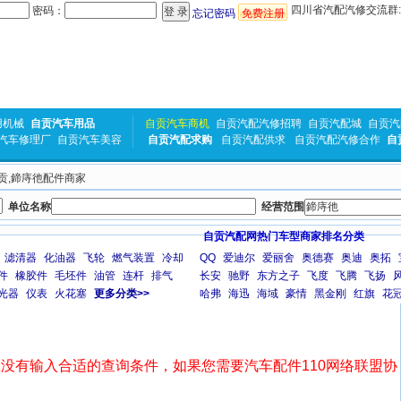
四川省汽配汽修交流群:31
密码：
忘记密码
免费注册
用机械
自贡汽车用品
自贡汽车商机
自贡汽配汽修招聘
自贡汽配城
自贡汽
汽车修理厂
自贡汽车美容
自贡汽配求购
自贡汽配供求
自贡汽配汽修合作
自
自贡,鍗庤彵配件商家
单位名称
经营范围
自贡汽配网热门车型商家排名分类
滤清器
化油器
飞轮
燃气装置
冷却
QQ
爱迪尔
爱丽舍
奥德赛
奥迪
奥拓
件
橡胶件
毛坯件
油管
连杆
排气
长安
驰野
东方之子
飞度
飞腾
飞扬
光器
仪表
火花塞
更多分类>>
哈弗
海迅
海域
豪情
黑金刚
红旗
花
没有输入合适的查询条件，如果您需要汽车配件110网络联盟协