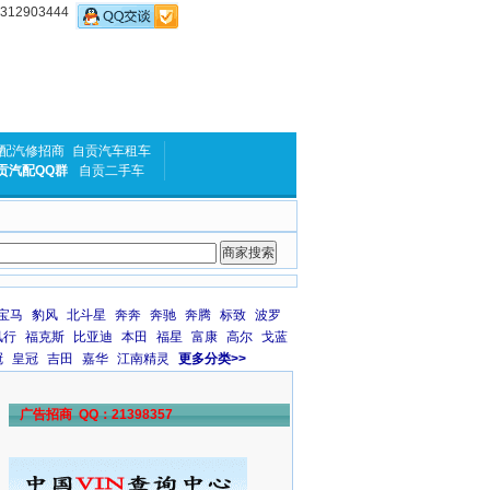
2903444
配汽修招商
自贡汽车租车
贡汽配QQ群
自贡二手车
宝马
豹风
北斗星
奔奔
奔驰
奔腾
标致
波罗
风行
福克斯
比亚迪
本田
福星
富康
高尔
戈蓝
冠
皇冠
吉田
嘉华
江南精灵
更多分类>>
广告招商 QQ：21398357